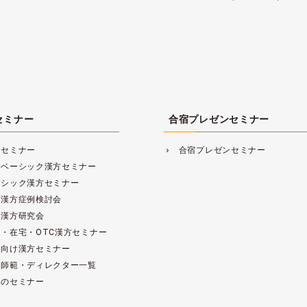
セミナー
合宿プレゼンセミナー
方セミナー
合宿プレゼンセミナー
navigate_next
レベーシック漢方セミナー
ーシック漢方セミナー
床漢方症例検討会
床漢方研究会
・在宅・OTC漢方セミナー
範向け漢方セミナー
方師範・ディレクター一覧
去のセミナー