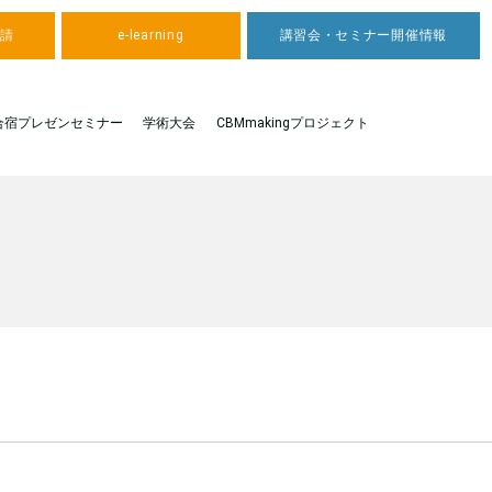
申請
e-learning
講習会・セミナー開催情報
合宿プレゼンセミナー
学術大会
CBMmakingプロジェクト