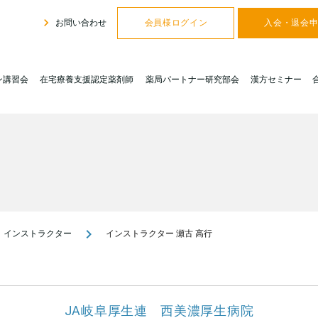
navigate_next
お問い合わせ
会員様ログイン
入会・退会
ン講習会
在宅療養支援認定薬剤師
薬局パートナー研究部会
漢方セミナー
navigate_next
インストラクター
インストラクター 瀬古 高行
JA岐阜厚生連 西美濃厚生病院