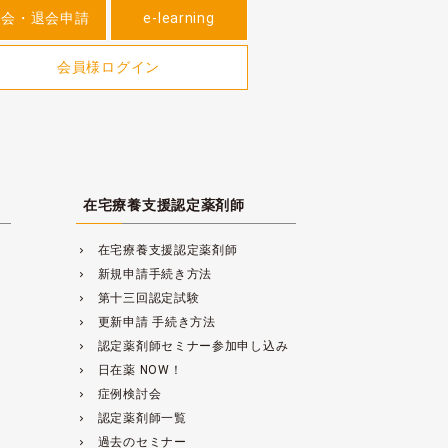
入会・退会申請
e-learning
会員様ログイン
在宅療養支援認定薬剤師
在宅療養支援認定薬剤師
navigate_next
新規申請手続き方法
navigate_next
第十三回認定試験
navigate_next
更新申請 手続き方法
navigate_next
認定薬剤師セミナー参加申し込み
navigate_next
日在薬 NOW！
navigate_next
症例検討会
navigate_next
認定薬剤師一覧
navigate_next
過去のセミナー
navigate_next