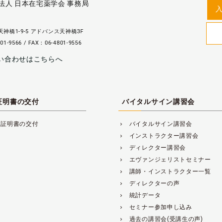
法人 日本在宅薬学会 事務局
神橋1-9-5 アドバンス天神橋3F
01-9566 / FAX：06-4801-9556
い合わせはこちらへ
証明書の交付
バイタルサイン講習会
講証明書の交付
バイタルサイン講習会
navigate_next
インストラクター講習会
navigate_next
ディレクター講習会
navigate_next
エヴァンジェリストセミナー
navigate_next
講師・インストラクター一覧
navigate_next
ディレクターの声
navigate_next
統計データ
navigate_next
セミナー参加申し込み
navigate_next
過去の講習会(受講生の声)
navigate_next