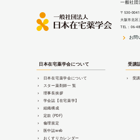
一般社団
〒530-0041
大阪市北区天
TEL：06-48
navigate_next
お問
日本在宅薬学会について
受講
日本在宅薬学会について
受
navigate_next
navigate_next
スター薬剤師一 覧
navigate_next
理事長挨拶
navigate_next
学会誌【在宅薬学】
navigate_next
組織構成
navigate_next
定款 (PDF)
navigate_next
倫理規定
navigate_next
医中誌web
navigate_next
おくすりカレンダー
navigate_next