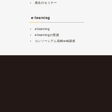
過去のセミナー
navigate_next
e-learning
e-learning
navigate_next
e-learningの受講
navigate_next
コンソーシアム長崎web講座
navigate_next