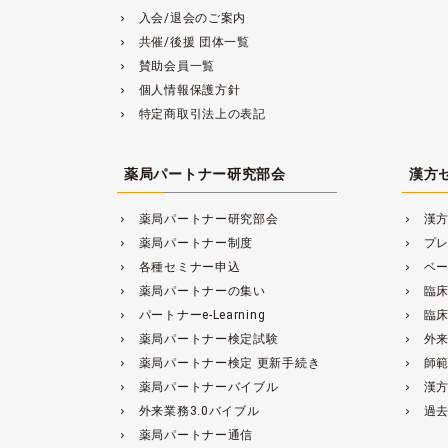
入会/退会のご案内
navigate_next
共催/後援 団体一覧
navigate_next
賛助会員一覧
navigate_next
個人情報保護方針
navigate_next
特定商取引法上の表記
navigate_next
薬局パートナー研究部会
漢方
薬局パートナー研究部会
漢
navigate_next
navigate_next
薬局パートナー制度
プ
navigate_next
navigate_next
各種セミナー申込
ベ
navigate_next
navigate_next
薬局パートナーの集い
臨
navigate_next
navigate_next
パートナーe-Learning
臨
navigate_next
navigate_next
薬局パートナー検定試験
外来
navigate_next
navigate_next
薬局パートナー検定 更新手続き
師
navigate_next
navigate_next
薬局パートナーバイブル
漢
navigate_next
navigate_next
外来業務3.0バイブル
過
navigate_next
navigate_next
薬局パートナー通信
navigate_next