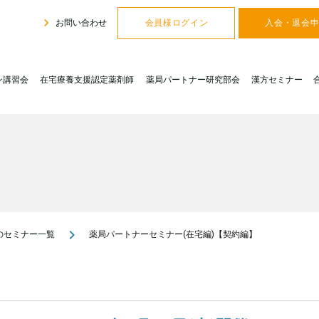
navigate_next
お問い合わせ
会員様ログイン
入会・退会
ン講習会
在宅療養支援認定薬剤師
薬局パートナー研究部会
漢方セミナー
navigate_next
のセミナー一覧
薬局パートナーセミナー(在宅編)【契約編】