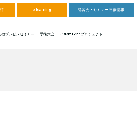
申請
e-learning
講習会・セミナー開催情報
合宿プレゼンセミナー
学術大会
CBMmakingプロジェクト