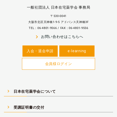
一般社団法人 日本在宅薬学会 事務局
〒530-0041
大阪市北区天神橋1-9-5 アドバンス天神橋3F
TEL：06-4801-9566 / FAX：06-4801-9556
navigate_next
お問い合わせはこちらへ
入会・退会申請
e-learning
会員様ログイン
navigate_next
日本在宅薬学会について
navigate_next
受講証明書の交付