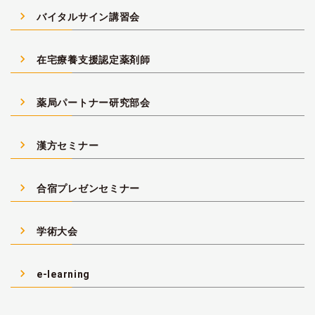
navigate_next
バイタルサイン講習会
navigate_next
在宅療養支援認定薬剤師
navigate_next
薬局パートナー研究部会
navigate_next
漢方セミナー
navigate_next
合宿プレゼンセミナー
navigate_next
学術大会
navigate_next
e-learning