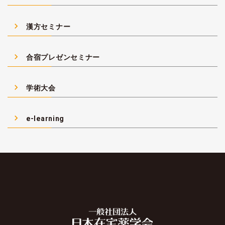
navigate_next
漢方セミナー
navigate_next
合宿プレゼンセミナー
navigate_next
学術大会
navigate_next
e-learning