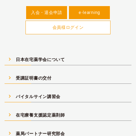
入会・退会申請
e-learning
会員様ログイン
navigate_next
日本在宅薬学会について
navigate_next
受講証明書の交付
navigate_next
バイタルサイン講習会
navigate_next
在宅療養支援認定薬剤師
navigate_next
薬局パートナー研究部会