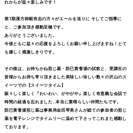
れからが益々楽しみです！
第1期漢方師範有志の方々がエールを送りに そしてご指導に
と、ご参加頂き感動至極です。
ありがとうございました。
今後ともに益々の応援をよろしくお願い申し上げますね！とて
も嬉しく感激しきりです。
その後は、お待ちかね煎じ薬・防已黄耆湯の試飲と、受講生の
皆様からお持ち寄り頂きました美味しい珍しい数々の沢山のス
イーツでの【スイーツタイム】
賑々しく楽しく『わいわい、がやがや』楽しく有意義な会話で
時間の経過を忘れました…本当に素晴らしい仲間たちです。
防已黄耆湯煎じ薬は事務局金田琴美さんが総ての参加者の煎じ
薬を電子レンジでタイムリーに温めて下さってこれまた感動し
ております。