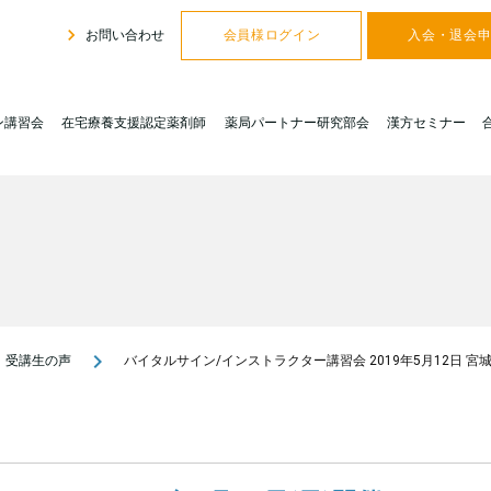
navigate_next
お問い合わせ
会員様ログイン
入会・退会
ン講習会
在宅療養支援認定薬剤師
薬局パートナー研究部会
漢方セミナー
navigate_next
受講生の声
バイタルサイン/インストラクター講習会 2019年5月12日 宮