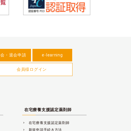
入会・退会申請
e-learning
会員様ログイン
在宅療養支援認定薬剤師
在宅療養支援認定薬剤師
navigate_next
新規申請手続き方法
navigate_next