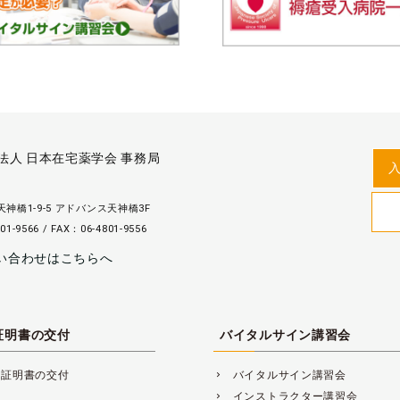
法人 日本在宅薬学会 事務局
神橋1-9-5 アドバンス天神橋3F
01-9566 / FAX：06-4801-9556
い合わせはこちらへ
証明書の交付
バイタルサイン講習会
講証明書の交付
バイタルサイン講習会
navigate_next
インストラクター講習会
navigate_next