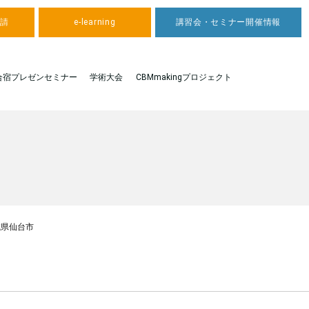
申請
e-learning
講習会・セミナー開催情報
合宿プレゼンセミナー
学術大会
CBMmakingプロジェクト
城県仙台市