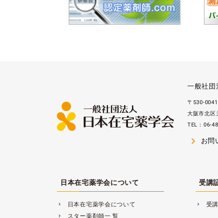
一般社団
〒530-0041
大阪市北区天
TEL：06-48
navigate_next
お問
日本在宅薬学会について
受講
日本在宅薬学会について
受
navigate_next
navigate_next
スター薬剤師一 覧
navigate_next