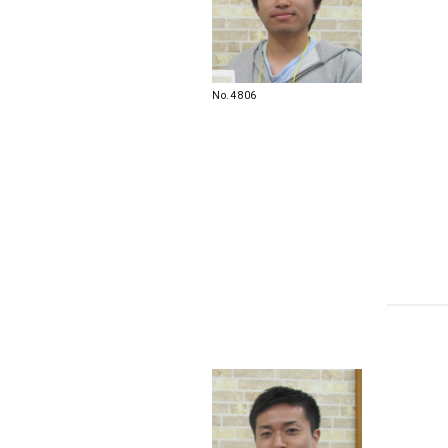
No.4806