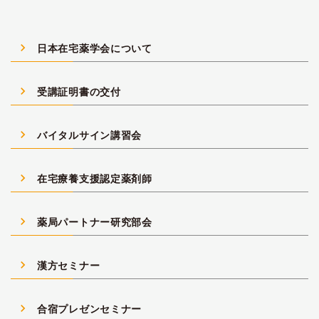
navigate_next
日本在宅薬学会について
navigate_next
受講証明書の交付
navigate_next
バイタルサイン講習会
navigate_next
在宅療養支援認定薬剤師
navigate_next
薬局パートナー研究部会
navigate_next
漢方セミナー
navigate_next
合宿プレゼンセミナー