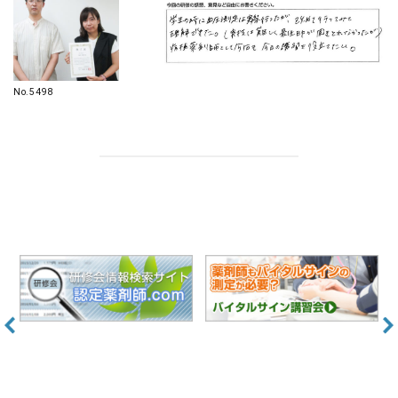
No.5498