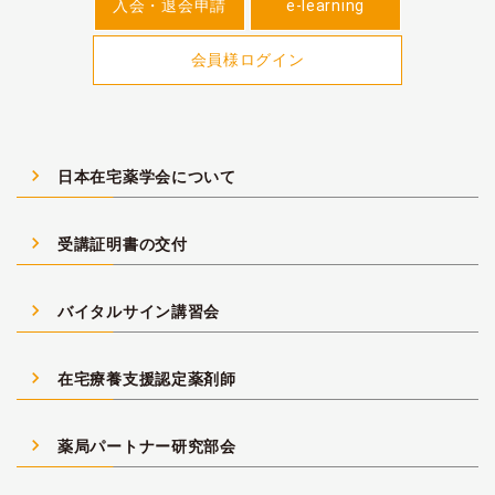
入会・退会申請
e-learning
会員様ログイン
navigate_next
日本在宅薬学会について
navigate_next
受講証明書の交付
navigate_next
バイタルサイン講習会
navigate_next
在宅療養支援認定薬剤師
navigate_next
薬局パートナー研究部会