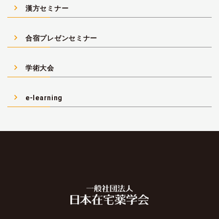
navigate_next
漢方セミナー
navigate_next
合宿プレゼンセミナー
navigate_next
学術大会
navigate_next
e-learning