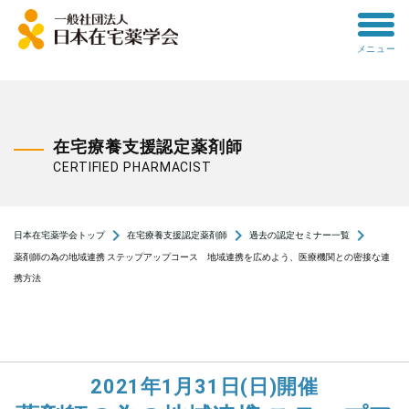
toggle
メニュー
menu
在宅療養支援認定薬剤師
CERTIFIED PHARMACIST
navigate_next
navigate_next
navigate_next
日本在宅薬学会トップ
在宅療養支援認定薬剤師
過去の認定セミナー一覧
薬剤師の為の地域連携 ステップアップコース 地域連携を広めよう、医療機関との密接な連
携方法
2021年1月31日(日)開催