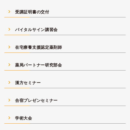
navigate_next
受講証明書の交付
navigate_next
バイタルサイン講習会
navigate_next
在宅療養支援認定薬剤師
navigate_next
薬局パートナー研究部会
navigate_next
漢方セミナー
navigate_next
合宿プレゼンセミナー
navigate_next
学術大会