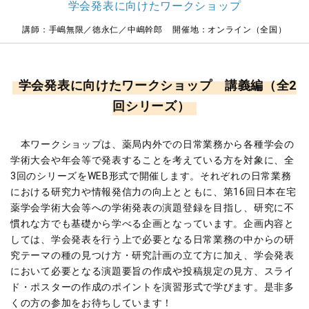
学会発表に向けたワークショップ
講師：手嶋無限／徳永仁／中嶋幹郎 開催地：オンライン（全国）
学会発表に向けたワークショップ 講義編（全2
回シリーズ）
本ワークショップは、薬局内外での日常業務から各種学会の
学術大会や年会等で発表することを考えている方を対象に、全
3回のシリーズをWEB形式で開催します。それぞれの日常業務
における研究力や情報発信力の向上とともに、第16回日本在宅
薬学会学術大会等への学術発表の演題登録を目指し、研究に不
慣れな方でも基礎から学べる企画となっています。企画内容と
しては、学会発表を行う上で必要となる日常業務の中からの研
究テーマの種の見つけ方・研究計画の立て方に加え、学会発表
において必要となる演題要旨の作成や投稿規定の見方、スライ
ド・ポスターの作成のポイントを演習形式で学びます。是非多
くの方の参加をお待ちしています！