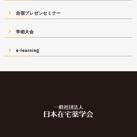
navigate_next
合宿プレゼンセミナー
navigate_next
学術大会
navigate_next
e-learning