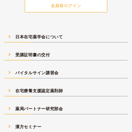
会員様ログイン
navigate_next
日本在宅薬学会について
navigate_next
受講証明書の交付
navigate_next
バイタルサイン講習会
navigate_next
在宅療養支援認定薬剤師
navigate_next
薬局パートナー研究部会
navigate_next
漢方セミナー