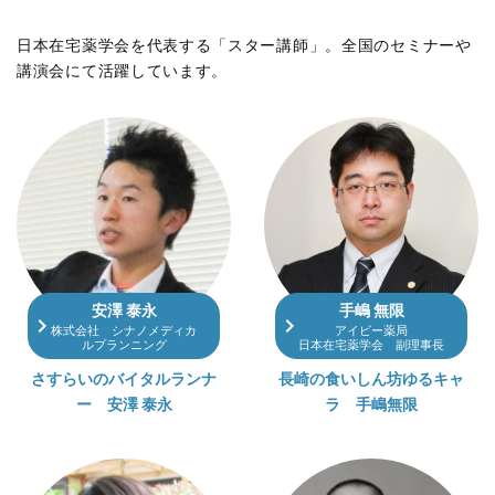
日本在宅薬学会を代表する「スター講師」。全国のセミナーや
講演会にて活躍しています。
安澤 泰永
手嶋 無限
navigate_next
navigate_next
株式会社 シナノメディカ
アイビー薬局
ルプランニング
日本在宅薬学会 副理事長
さすらいのバイタルランナ
長崎の食いしん坊ゆるキャ
ー 安澤 泰永
ラ 手嶋無限