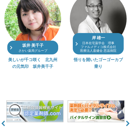
岸 雄一
navigate_next
日本在宅薬学会 理事
坂井 美千子
navigate_next
ファルメディコ株式会社
さかい薬局グループ
医療法人嘉健会 思温病院
美しいが千コ咲く 北九州
悟りを開いたゴーゴーカブ
の元気印 坂井美千子
乗り