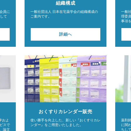
組織構成
会員に
一般社団法人 日本在宅薬学会の組織構成の
一般
行して
ご案内です。
理委
事項
詳細へ
おくすり
カレンダー販売
学およ
使い勝手を向上した、新しい『おくすりカレ
薬剤
ビスで
ンダー』をご用意いたしました。
に関
、論文
ちし