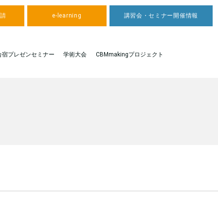
申請
e-learning
講習会・セミナー開催情報
合宿プレゼンセミナー
学術大会
CBMmakingプロジェクト