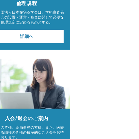
倫理規程
社団法人日本在宅薬学会は、学術審査倫
員会の設置・運営・審査に関して必要な
を倫理規定に定めるものとする。
詳細へ
入会/退会の
ご案内
師の皆様、薬局事務の皆様、また、医療
わる職種の皆様の積極的なご入会をお待
ております。