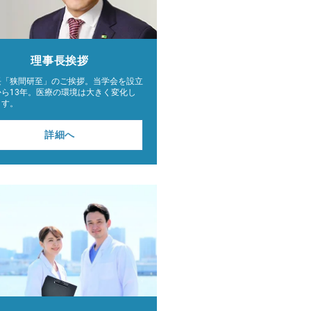
理事長挨拶
長「狭間研至」のご挨拶。当学会を設立
から13年。医療の環境は大きく変化し
ます。
詳細へ