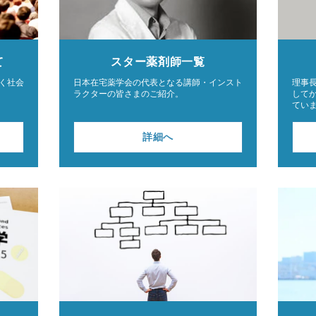
て
スター薬剤師
一覧
く社会
日本在宅薬学会の代表となる講師・インスト
理事
ラクターの皆さまのご紹介。
して
てい
詳細へ