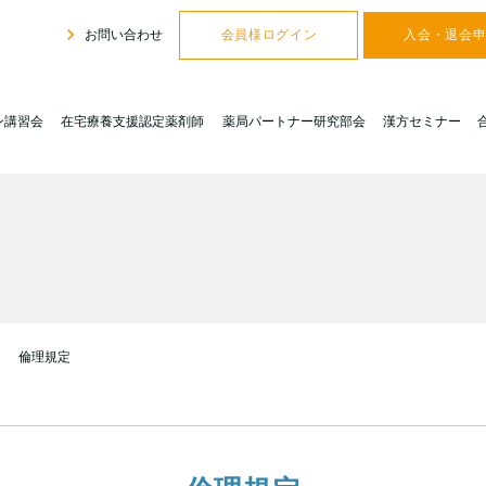
navigate_next
お問い合わせ
会員様ログイン
入会・退会
ン講習会
在宅療養支援認定薬剤師
薬局パートナー研究部会
漢方セミナー
ext
倫理規定