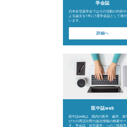
学会誌
日本在宅薬学会ではその活動の内容や
よる論文を1年に1度学会誌として発
います。
詳細へ
医中誌web
医中誌webは、国内の医学、歯学、薬
びその周辺分野の論文情報の検索サー
す。学会誌「在宅薬学」へのご投稿等