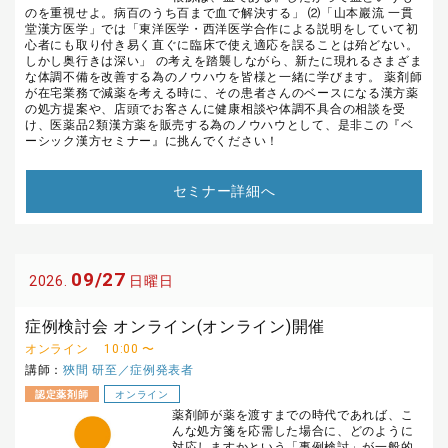
のを重視せよ。病百のうち百まで血で解決する」 ⑵「山本巖流 一貫
堂漢方医学」では「東洋医学・西洋医学合作による説明をしていて初
心者にも取り付き易く直ぐに臨床で使え適応を誤ることは殆どない。
しかし奥行きは深い」 の考えを踏襲しながら、新たに現れるさまざま
な体調不備を改善する為のノウハウを皆様と一緒に学びます。 薬剤師
が在宅業務で減薬を考える時に、その患者さんのベースになる漢方薬
の処方提案や、店頭でお客さんに健康相談や体調不具合の相談を受
け、医薬品2類漢方薬を販売する為のノウハウとして、是非この『ベ
ーシック漢方セミナー』に挑んでください！
セミナー詳細へ
09/27
2026.
日曜日
症例検討会 オンライン(オンライン)開催
オンライン
10:00 〜
講師：
狹間 研至／症例発表者
認定薬剤師
オンライン
薬剤師が薬を渡すまでの時代であれば、こ
んな処方箋を応需した場合に、どのように
対応しますかという「事例検討」が一般的