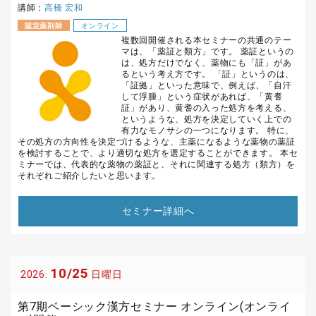
講師：
高橋 宏和
認定薬剤師
オンライン
複数回開催される本セミナーの共通のテー
マは、「薬証と類方」です。 薬証というの
は、処方だけでなく、薬物にも「証」があ
るという考え方です。 「証」というのは、
「証拠」といった意味で、例えば、「自汗
して浮腫」という症状があれば、「黄耆
証」があり、黄耆の入った処方を考える、
というような、処方を決定していく上での
有力なモノサシの一つになります。 特に、
その処方の方向性を決定づけるような、主薬になるような薬物の薬証
を検討することで、より適切な処方を選定することができます。 本セ
ミナーでは、代表的な薬物の薬証と、それに関連する処方（類方）を
それぞれご紹介したいと思います。
セミナー詳細へ
10/25
2026.
日曜日
第7期ベーシック漢方セミナー オンライン(オンライ