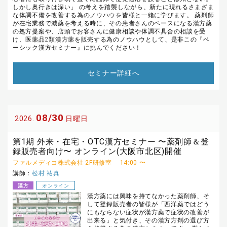
しかし奥行きは深い」 の考えを踏襲しながら、新たに現れるさまざま
な体調不備を改善する為のノウハウを皆様と一緒に学びます。 薬剤師
が在宅業務で減薬を考える時に、その患者さんのベースになる漢方薬
の処方提案や、店頭でお客さんに健康相談や体調不具合の相談を受
け、医薬品2類漢方薬を販売する為のノウハウとして、是非この『ベ
ーシック漢方セミナー』に挑んでください！
セミナー詳細へ
08/30
2026.
日曜日
第1期 外来・在宅・OTC漢方セミナー 〜薬剤師＆登
録販売者向け〜 オンライン(大阪市北区)開催
ファルメディコ株式会社 2F研修室
14:00 〜
講師：
松村 祐真
漢方
オンライン
漢方薬には興味を持てなかった薬剤師、そ
して登録販売者の皆様が「西洋薬ではどう
にもならない症状が漢方薬で症状の改善が
出来る」と気付き、その漢方方剤の選び方