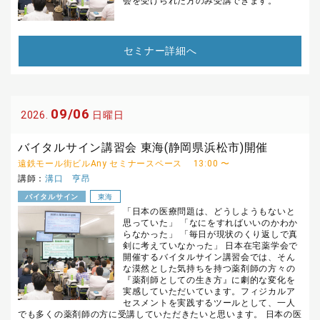
会を受けられた方のみ受講できます。
セミナー詳細へ
09/06
2026.
日曜日
バイタルサイン講習会 東海(静岡県浜松市)開催
遠鉄モール街ビルAny セミナースペース
13:00 〜
講師：
溝口 亨昂
バイタルサイン
東海
「日本の医療問題は、どうしようもないと
思っていた」 「なにをすればいいのかわか
らなかった」 「毎日が現状のくり返しで真
剣に考えていなかった」 日本在宅薬学会で
開催するバイタルサイン講習会では、そん
な漠然とした気持ちを持つ薬剤師の方々の
『薬剤師としての生き方』に劇的な変化を
実感していただいています。フィジカルア
セスメントを実践するツールとして、一人
でも多くの薬剤師の方に受講していただきたいと思います。 日本の医