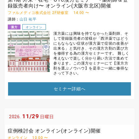
録販売者向け〜 オンライン(大阪市北区)開催
ファルメディコ株式会社 2F研修室
14:00 〜
講師：
山日 祐平
漢方
オンライン
漢方薬には興味を持てなかった薬剤師、そ
して登録販売者の皆様が「西洋薬ではどう
にもならない症状が漢方薬で症状の改善が
出来る」と気付き、その漢方方剤の選び方
を修得する為の漢方セミナーです。 難しく
考えないで楽しく分かり易い方法で進めて
参ります。この漢方セミナーにて【漢方方
剤を選ぶノウハウ】を是非ご一緒に修得な
さって下さい。
セミナー詳細へ
11/29
2026.
日曜日
症例検討会 オンライン(オンライン)開催
オンライン
10:00 〜