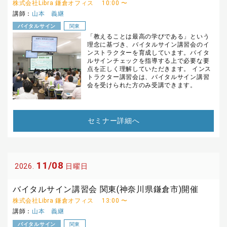
株式会社Libra 鎌倉オフィス
10:00 〜
講師：
山本 義継
バイタルサイン
関東
「教えることは最高の学びである」という
理念に基づき、バイタルサイン講習会のイ
ンストラクターを育成しています。バイタ
ルサインチェックを指導する上で必要な要
点を正しく理解していただきます。 インス
トラクター講習会は、バイタルサイン講習
会を受けられた方のみ受講できます。
セミナー詳細へ
11/08
2026.
日曜日
バイタルサイン講習会 関東(神奈川県鎌倉市)開催
株式会社Libra 鎌倉オフィス
13:00 〜
講師：
山本 義継
バイタルサイン
関東