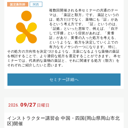
認定薬剤師
関西
複数回開催される本セミナーの共通のテー
マは、「薬証と類方」です。 薬証というの
は、処方だけでなく、薬物にも「証」があ
るという考え方です。 「証」というのは、
「証拠」といった意味で、例えば、「自汗
して浮腫」という症状があれば、「黄耆
証」があり、黄耆の入った処方を考える、
というような、処方を決定していく上での
有力なモノサシの一つになります。 特に、
その処方の方向性を決定づけるような、主薬になるような薬物の薬証
を検討することで、より適切な処方を選定することができます。 本セ
ミナーでは、代表的な薬物の薬証と、それに関連する処方（類方）を
それぞれご紹介したいと思います。
セミナー詳細へ
09/27
2026.
日曜日
インストラクター講習会 中国・四国(岡山県岡山市北
区)開催