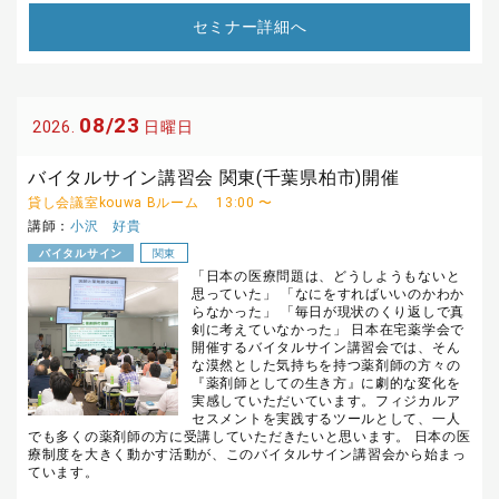
セミナー詳細へ
08/23
2026.
日曜日
バイタルサイン講習会 関東(千葉県柏市)開催
貸し会議室kouwa Bルーム
13:00 〜
講師：
小沢 好貴
バイタルサイン
関東
「日本の医療問題は、どうしようもないと
思っていた」 「なにをすればいいのかわか
らなかった」 「毎日が現状のくり返しで真
剣に考えていなかった」 日本在宅薬学会で
開催するバイタルサイン講習会では、そん
な漠然とした気持ちを持つ薬剤師の方々の
『薬剤師としての生き方』に劇的な変化を
実感していただいています。フィジカルア
セスメントを実践するツールとして、一人
でも多くの薬剤師の方に受講していただきたいと思います。 日本の医
療制度を大きく動かす活動が、このバイタルサイン講習会から始まっ
ています。