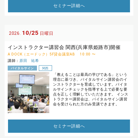
セミナー詳細へ
10/25
2026.
日曜日
インストラクター講習会 関西(兵庫県姫路市)開催
A DOCK（エードック）5F貸会議室AB
10:00 〜
講師：
原田 祐希
バイタルサイン
関西
「教えることは最高の学びである」という
理念に基づき、バイタルサイン講習会のイ
ンストラクターを育成しています。バイタ
ルサインチェックを指導する上で必要な要
点を正しく理解していただきます。 インス
トラクター講習会は、バイタルサイン講習
会を受けられた方のみ受講できます。
セミナー詳細へ