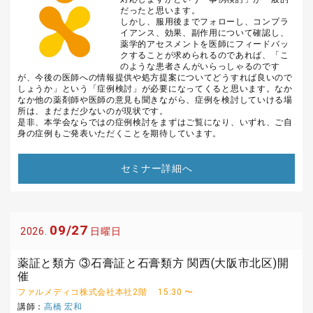
だったと思います。
しかし、服用後までフォローし、コンプラ
イアンス、効果、副作用について確認し、
薬学的アセスメントを医師にフィードバッ
クすることが求められるのであれば、「こ
のような患者さんがいらっしゃるのです
が、今後の医師への情報提供や処方提案についてどうすれば良いので
しょうか」という「症例検討」が必要になってくると思います。なか
なか他の薬剤師や医師の意見も聞きながら、症例を検討していける場
所は、まだまだ少ないのが現状です。
是非、本学会ならではの症例検討をまずはご覧になり、いずれ、ご自
身の症例もご発表いただくことを期待しています。
セミナー詳細へ
09/27
2026.
日曜日
薬証と類方 ③石膏証と石膏類方 関西(大阪市北区)開
催
ファルメディコ株式会社本社2階
15:30 〜
講師：
高橋 宏和