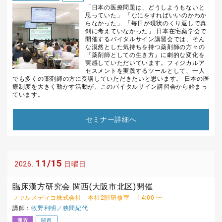
「日本の医療問題は、どうしようもないと
思っていた」 「なにをすればいいのかわか
らなかった」 「毎日が現状のくり返しで真
剣に考えていなかった」 日本在宅薬学会で
開催するバイタルサイン講習会では、そん
な漠然とした気持ちを持つ薬剤師の方々の
『薬剤師としての生き方』に劇的な変化を
実感していただいています。フィジカルア
セスメントを実践するツールとして、一人
でも多くの薬剤師の方に受講していただきたいと思います。 日本の医
療制度を大きく動かす活動が、このバイタルサイン講習会から始まっ
ています。
セミナー詳細へ
11/15
2026.
日曜日
臨床漢方研究会 関西(大阪市北区)開催
ファルメディコ株式会社 本社2階研修室
14:00 〜
講師：
牧野利明／狭間紀代
漢方
関西