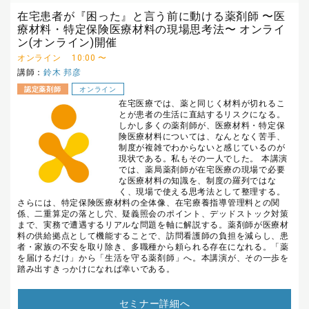
在宅患者が『困った』と言う前に動ける薬剤師 〜医
療材料・特定保険医療材料の現場思考法〜 オンライ
ン(オンライン)開催
オンライン
10:00 〜
講師：
鈴木 邦彦
認定薬剤師
オンライン
在宅医療では、薬と同じく材料が切れるこ
とが患者の生活に直結するリスクになる。
しかし多くの薬剤師が、医療材料・特定保
険医療材料については、なんとなく苦手、
制度が複雑でわからないと感じているのが
現状である。私もその一人でした。 本講演
では、薬局薬剤師が在宅医療の現場で必要
な医療材料の知識を、制度の羅列ではな
く、現場で使える思考法として整理する。
さらには、特定保険医療材料の全体像、在宅療養指導管理料との関
係、二重算定の落とし穴、疑義照会のポイント、デッドストック対策
まで、実務で遭遇するリアルな問題を軸に解説する。薬剤師が医療材
料の供給拠点として機能することで、訪問看護師の負担を減らし、患
者・家族の不安を取り除き、多職種から頼られる存在になれる。「薬
を届けるだけ」から「生活を守る薬剤師」へ。本講演が、その一歩を
踏み出すきっかけになれば幸いである。
セミナー詳細へ