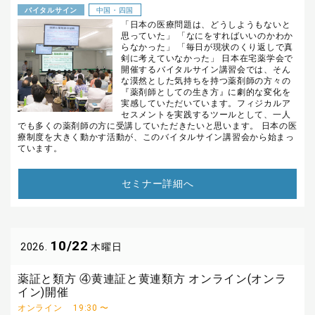
バイタルサイン
中国・四国
「日本の医療問題は、どうしようもないと
思っていた」 「なにをすればいいのかわか
らなかった」 「毎日が現状のくり返しで真
剣に考えていなかった」 日本在宅薬学会で
開催するバイタルサイン講習会では、そん
な漠然とした気持ちを持つ薬剤師の方々の
『薬剤師としての生き方』に劇的な変化を
実感していただいています。フィジカルア
セスメントを実践するツールとして、一人
でも多くの薬剤師の方に受講していただきたいと思います。 日本の医
療制度を大きく動かす活動が、このバイタルサイン講習会から始まっ
ています。
セミナー詳細へ
10/22
2026.
木曜日
薬証と類方 ④黄連証と黄連類方 オンライン(オンラ
イン)開催
オンライン
19:30 〜