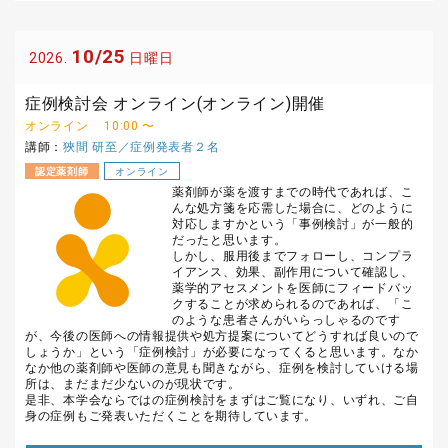
10/25
2026.
日曜日
症例検討会 オンライン(オンライン)開催
オンライン
10:00 〜
講師：
狹間 研至／症例発表者２名
認定薬剤師
オンライン
薬剤師が薬を渡すまでの時代であれば、こ
んな処方箋を応需した場合に、どのように
対応しますかという「事例検討」が一般的
だったと思います。
しかし、服用後までフォローし、コンプラ
イアンス、効果、副作用について確認し、
薬学的アセスメントを医師にフィードバッ
クすることが求められるのであれば、「こ
のような患者さんがいらっしゃるのです
が、今後の医師への情報提供や処方提案についてどうすれば良いので
しょうか」という「症例検討」が必要になってくると思います。なか
なか他の薬剤師や医師の意見も聞きながら、症例を検討していける場
所は、まだまだ少ないのが現状です。
是非、本学会ならではの症例検討をまずはご覧になり、いずれ、ご自
身の症例もご発表いただくことを期待しています。