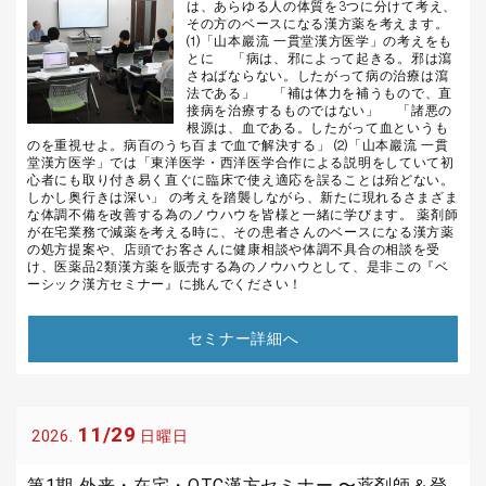
は、あらゆる人の体質を3つに分けて考え、
その方のベースになる漢方薬を考えます。
⑴「山本巖流 一貫堂漢方医学」の考えをも
とに 「病は、邪によって起きる。邪は瀉
さねばならない。したがって病の治療は瀉
法である」 「補は体力を補うもので、直
接病を治療するものではない」 「諸悪の
根源は、血である。したがって血というも
のを重視せよ。病百のうち百まで血で解決する」 ⑵「山本巖流 一貫
堂漢方医学」では「東洋医学・西洋医学合作による説明をしていて初
心者にも取り付き易く直ぐに臨床で使え適応を誤ることは殆どない。
しかし奥行きは深い」 の考えを踏襲しながら、新たに現れるさまざま
な体調不備を改善する為のノウハウを皆様と一緒に学びます。 薬剤師
が在宅業務で減薬を考える時に、その患者さんのベースになる漢方薬
の処方提案や、店頭でお客さんに健康相談や体調不具合の相談を受
け、医薬品2類漢方薬を販売する為のノウハウとして、是非この『ベ
ーシック漢方セミナー』に挑んでください！
セミナー詳細へ
11/29
2026.
日曜日
第1期 外来・在宅・OTC漢方セミナー 〜薬剤師＆登