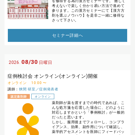
を修得する為の漢方セミナーです。 難しく
考えないで楽しく分かり易い方法で進めて
参ります。この漢方セミナーにて【漢方方
剤を選ぶノウハウ】を是非ご一緒に修得な
さって下さい。
セミナー詳細へ
08/30
2026.
日曜日
症例検討会 オンライン(オンライン)開催
オンライン
10:00 〜
講師：
狹間 研至／症例発表者
認定薬剤師
オンライン
薬剤師が薬を渡すまでの時代であれば、こ
んな処方箋を応需した場合に、どのように
対応しますかという「事例検討」が一般的
だったと思います。
しかし、服用後までフォローし、コンプラ
イアンス、効果、副作用について確認し、
薬学的アセスメントを医師にフィードバッ