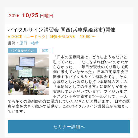
10/25
2026.
日曜日
バイタルサイン講習会 関西(兵庫県姫路市)開催
A DOCK（エードック）5F貸会議室AB
13:00 〜
講師：
原田 祐希
バイタルサイン
関西
「日本の医療問題は、どうしようもないと
思っていた」 「なにをすればいいのかわか
らなかった」 「毎日が現状のくり返しで真
剣に考えていなかった」 日本在宅薬学会で
開催するバイタルサイン講習会では、そん
な漠然とした気持ちを持つ薬剤師の方々の
『薬剤師としての生き方』に劇的な変化を
実感していただいています。フィジカルア
セスメントを実践するツールとして、一人
でも多くの薬剤師の方に受講していただきたいと思います。 日本の医
療制度を大きく動かす活動が、このバイタルサイン講習会から始まっ
ています。
セミナー詳細へ