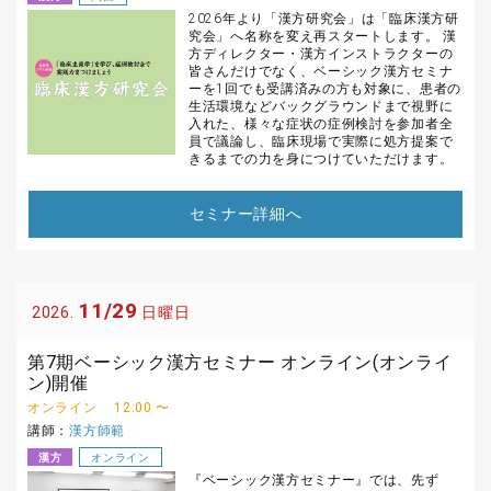
2026年より「漢方研究会」は「臨床漢方研
究会」へ名称を変え再スタートします。 漢
方ディレクター・漢方インストラクターの
皆さんだけでなく、ベーシック漢方セミナ
ーを1回でも受講済みの方も対象に、患者の
生活環境などバックグラウンドまで視野に
入れた、様々な症状の症例検討を参加者全
員で議論し、臨床現場で実際に処方提案で
きるまでの力を身につけていただけます。
セミナー詳細へ
11/29
2026.
日曜日
第7期ベーシック漢方セミナー オンライン(オンライ
ン)開催
オンライン
12:00 〜
講師：
漢方師範
漢方
オンライン
『ベーシック漢方セミナー』では、先ず