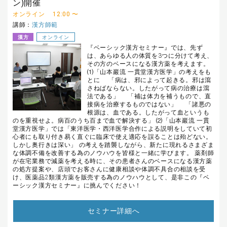
ン)開催
オンライン
12:00 〜
講師：
漢方師範
漢方
オンライン
『ベーシック漢方セミナー』では、先ず
は、あらゆる人の体質を3つに分けて考え、
その方のベースになる漢方薬を考えます。
⑴「山本巖流 一貫堂漢方医学」の考えをも
とに 「病は、邪によって起きる。邪は瀉
さねばならない。したがって病の治療は瀉
法である」 「補は体力を補うもので、直
接病を治療するものではない」 「諸悪の
根源は、血である。したがって血というも
のを重視せよ。病百のうち百まで血で解決する」 ⑵「山本巖流 一貫
堂漢方医学」では「東洋医学・西洋医学合作による説明をしていて初
心者にも取り付き易く直ぐに臨床で使え適応を誤ることは殆どない。
しかし奥行きは深い」 の考えを踏襲しながら、新たに現れるさまざま
な体調不備を改善する為のノウハウを皆様と一緒に学びます。 薬剤師
が在宅業務で減薬を考える時に、その患者さんのベースになる漢方薬
の処方提案や、店頭でお客さんに健康相談や体調不具合の相談を受
け、医薬品2類漢方薬を販売する為のノウハウとして、是非この『ベ
ーシック漢方セミナー』に挑んでください！
セミナー詳細へ