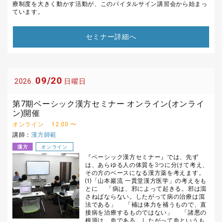
療制度を大きく動かす活動が、このバイタルサイン講習会から始まっ
ています。
セミナー詳細へ
09/20
2026.
日曜日
第7期ベーシック漢方セミナー オンライン(オンライ
ン)開催
オンライン
12:00 〜
講師：
漢方師範
漢方
オンライン
『ベーシック漢方セミナー』では、先ず
は、あらゆる人の体質を3つに分けて考え、
その方のベースになる漢方薬を考えます。
⑴「山本巖流 一貫堂漢方医学」の考えをも
とに 「病は、邪によって起きる。邪は瀉
さねばならない。したがって病の治療は瀉
法である」 「補は体力を補うもので、直
接病を治療するものではない」 「諸悪の
根源は、血である。したがって血というも