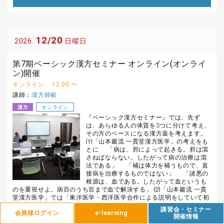
12/20
2026.
日曜日
第7期ベーシック漢方セミナー オンライン(オンライ
ン)開催
オンライン
12:00 〜
講師：
漢方師範
漢方
オンライン
『ベーシック漢方セミナー』では、先ず
は、あらゆる人の体質を3つに分けて考え、
その方のベースになる漢方薬を考えます。
⑴「山本巖流 一貫堂漢方医学」の考えをも
とに 「病は、邪によって起きる。邪は瀉
さねばならない。したがって病の治療は瀉
法である」 「補は体力を補うもので、直
接病を治療するものではない」 「諸悪の
根源は、血である。したがって血というも
のを重視せよ。病百のうち百まで血で解決する」 ⑵「山本巖流 一貫
堂漢方医学」では「東洋医学・西洋医学合作による説明をしていて初
心者にも取り付き易く直ぐに臨床で使え適応を誤ることは殆どない。
講習会・セミナー
会員様ログイン
e-learning
しかし奥行きは深い」 の考えを踏襲しながら、新たに現れるさまざま
開催情報
な体調不備を改善する為のノウハウを皆様と一緒に学びます。 薬剤師