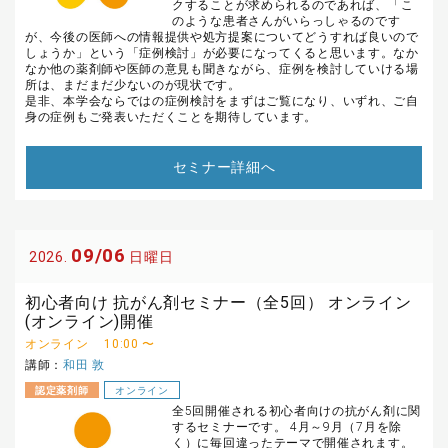
クすることが求められるのであれば、「こ
のような患者さんがいらっしゃるのです
が、今後の医師への情報提供や処方提案についてどうすれば良いので
しょうか」という「症例検討」が必要になってくると思います。なか
なか他の薬剤師や医師の意見も聞きながら、症例を検討していける場
所は、まだまだ少ないのが現状です。
是非、本学会ならではの症例検討をまずはご覧になり、いずれ、ご自
身の症例もご発表いただくことを期待しています。
セミナー詳細へ
09/06
2026.
日曜日
初心者向け 抗がん剤セミナー（全5回） オンライン
(オンライン)開催
オンライン
10:00 〜
講師：
和田 敦
認定薬剤師
オンライン
全5回開催される初心者向けの抗がん剤に関
するセミナーです。 4月～9月（7月を除
く）に毎回違ったテーマで開催されます。