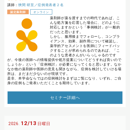
講師：
狹間 研至／症例発表者２名
認定薬剤師
オンライン
薬剤師が薬を渡すまでの時代であれば、こ
んな処方箋を応需した場合に、どのように
対応しますかという「事例検討」が一般的
だったと思います。
しかし、服用後までフォローし、コンプラ
イアンス、効果、副作用について確認し、
薬学的アセスメントを医師にフィードバッ
クすることが求められるのであれば、「こ
のような患者さんがいらっしゃるのです
が、今後の医師への情報提供や処方提案についてどうすれば良いので
しょうか」という「症例検討」が必要になってくると思います。なか
なか他の薬剤師や医師の意見も聞きながら、症例を検討していける場
所は、まだまだ少ないのが現状です。
是非、本学会ならではの症例検討をまずはご覧になり、いずれ、ご自
身の症例もご発表いただくことを期待しています。
セミナー詳細へ
12/13
2026.
日曜日