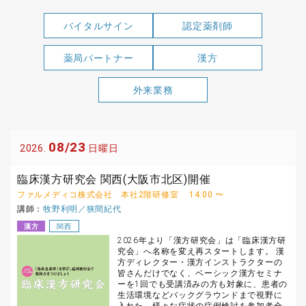
バイタルサイン
認定薬剤師
薬局パートナー
漢方
外来業務
08/23
2026.
日曜日
臨床漢方研究会 関西(大阪市北区)開催
ファルメディコ株式会社 本社2階研修室
14:00 〜
講師：
牧野利明／狭間紀代
漢方
関西
2026年より「漢方研究会」は「臨床漢方研
究会」へ名称を変え再スタートします。 漢
方ディレクター・漢方インストラクターの
皆さんだけでなく、ベーシック漢方セミナ
ーを1回でも受講済みの方も対象に、患者の
生活環境などバックグラウンドまで視野に
入れた、様々な症状の症例検討を参加者全