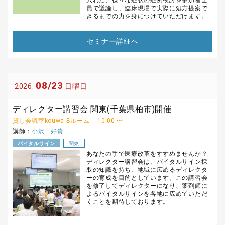
員で議論し、臨床現場で実際に処方提案で
きるまでの力を身につけていただけます。
セミナー詳細へ
08/23
2026.
日曜日
ディレクター講習会 関東(千葉県柏市)開催
貸し会議室kouwa Bルーム
10:00 〜
講師：
小沢 好貴
バイタルサイン
関東
あなたの手で医療改革をすすめませんか？
ディレクター講習会は、バイタルサイン採
取の知識を持ち、地域に広めるディレクタ
ーの育成を目的としています。この講習会
を修了してディレクターになり、薬剤師に
よるバイタルサインを各地に広めていただ
くことを期待しております。