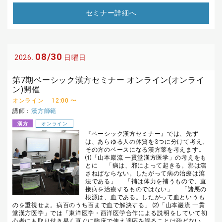
セミナー詳細へ
08/30
2026.
日曜日
第7期ベーシック漢方セミナー オンライン(オンライ
ン)開催
オンライン
12:00 〜
講師：
漢方師範
漢方
オンライン
『ベーシック漢方セミナー』では、先ず
は、あらゆる人の体質を3つに分けて考え、
その方のベースになる漢方薬を考えます。
⑴「山本巖流 一貫堂漢方医学」の考えをも
とに 「病は、邪によって起きる。邪は瀉
さねばならない。したがって病の治療は瀉
法である」 「補は体力を補うもので、直
接病を治療するものではない」 「諸悪の
根源は、血である。したがって血というも
のを重視せよ。病百のうち百まで血で解決する」 ⑵「山本巖流 一貫
堂漢方医学」では「東洋医学・西洋医学合作による説明をしていて初
心者にも取り付き易く直ぐに臨床で使え適応を誤ることは殆どない。