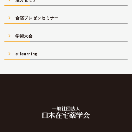
navigate_next
合宿プレゼンセミナー
navigate_next
学術大会
navigate_next
e-learning