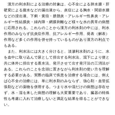
漢方の利水剤による治療の対象は、心不全による肺水腫・肝
硬変による腹水などの漏出液から、炎症による胸水・関節水腫
などの浸出液、下痢・黄疸・膀胱炎・アレルギー性鼻炎・アレ
ルギー性結膜炎・緑内障・網膜剥離など様々な水の異常の病態
に応用される。これらのことから漢方の利水剤の中には、利水
作用のみならず抗炎症作用、抗アレルギー作用、発表（解表）
作用など多くの作用を併せ持っているものがあり漢方の利点で
もある。
また、利水法には大きく分けると、淡滲利水剤のように、水
を血中に取り込んで尿として排出する利水法、瀉下により便と
共に体外に排出する逐水法、発汗させて出す発汗法の三消法が
ある。これらのことを念頭に置きながら利水剤の使い方を理解
する必要がある。実際の臨床で疾患を治療する場合には、例え
ば心不全の治療には、単に利水剤のみならず、強心剤・血管拡
張剤などの薬物を併用する。つまり水や湿だけの病態は存在せ
ず、水・湿を来した病態の理解も大変重要であり、臓器の特殊
性も考慮に入れて治療しないと満足な結果を得ることができな
い。