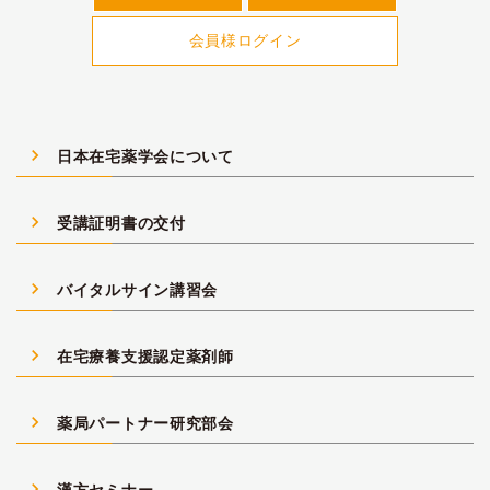
会員様ログイン
navigate_next
日本在宅薬学会について
navigate_next
受講証明書の交付
navigate_next
バイタルサイン講習会
navigate_next
在宅療養支援認定薬剤師
navigate_next
薬局パートナー研究部会
navigate_next
漢方セミナー