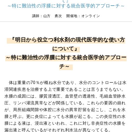
て』
～特に難治性の浮腫に対する統合医学的アプローチ～
講師：山方 勇次 開催地：オンライン
『明日から役立つ利水剤の現代医学的な使い方
について』
～特に難治性の浮腫に対する統合医学的アプロー
チ～
体は重量の70％が概ね水分であり、水分のコントロールは水
滞関連疾患を治療する上で重要であることは言うまでもない。
水腫の成因には、膠質浸透圧、血管壁の透過性、毛細血管静水
圧、リンパ灌流異常などが関係している。これらの要因の崩れ
が、局所組織間隙や体腔に水分の異常貯留を起こし、これを水
腫と呼ぶ。更に炎症によっても水腫が起こる。この炎症性の水
腫による液は、浸出液といわれ、これに対し非炎症性の水腫を
漏出液と呼んでいるがそれぞれ利水法が異なってくる。