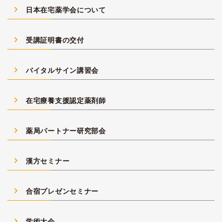
navigate_next
日本在宅薬学会について
navigate_next
受講証明書の交付
navigate_next
バイタルサイン講習会
navigate_next
在宅療養支援認定薬剤師
navigate_next
薬局パートナー研究部会
navigate_next
漢方セミナー
navigate_next
合宿プレゼンセミナー
navigate_next
学術大会