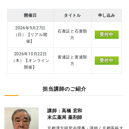
開催日
タイトル
申し込み
2026年9月27日
石膏証と石膏類
受付中
（日）【リアル開
方
催】
2026年10月22日
黄連証と黄連類
受付中
（木）【オンライン
方
開催】
担当講師のご紹介
講師：高橋 宏和
末広薬局 薬剤師
京都漢方研究会理事・講師 / 京都薬科大