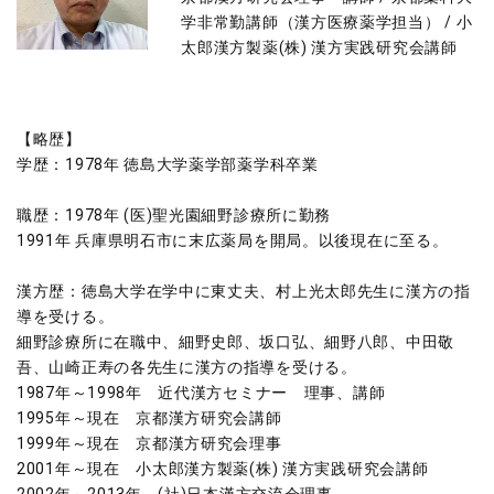
学非常勤講師（漢方医療薬学担当） / 小
太郎漢方製薬(株) 漢方実践研究会講師
【略歴】
学歴：1978年 徳島大学薬学部薬学科卒業
職歴：1978年 (医)聖光園細野診療所に勤務
1991年 兵庫県明石市に末広薬局を開局。以後現在に至る。
漢方歴：徳島大学在学中に東丈夫、村上光太郎先生に漢方の指
導を受ける。
細野診療所に在職中、細野史郎、坂口弘、細野八郎、中田敬
吾、山崎正寿の各先生に漢方の指導を受ける。
1987年～1998年 近代漢方セミナー 理事、講師
1995年～現在 京都漢方研究会講師
1999年～現在 京都漢方研究会理事
2001年～現在 小太郎漢方製薬(株) 漢方実践研究会講師