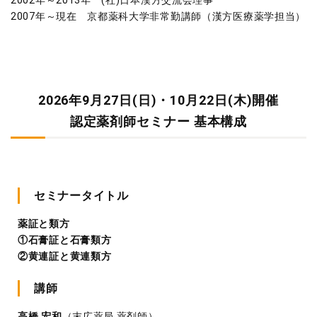
2002年～2013年 (社)日本漢方交流会理事
2007年～現在 京都薬科大学非常勤講師（漢方医療薬学担当）
2026年9月27日(日)・10月22日(木)開催
認定薬剤師セミナー 基本構成
セミナータイトル
薬証と類方
①石膏証と石膏類方
②黄連証と黄連類方
講師
高橋 宏和
（末広薬局 薬剤師）