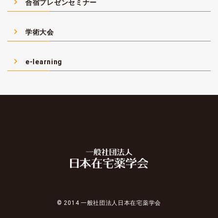
navigate_next
合宿プレゼンセミナー
navigate_next
学術大会
navigate_next
e-learning
© 2014 一般社団法人日本在宅薬学会