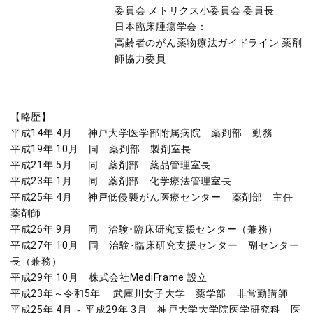
委員会 メトリクス小委員会 委員長
日本臨床腫瘍学会：
高齢者のがん薬物療法ガイドライン 薬剤
師協力委員
【略歴】
平成14年 4月 神戸大学医学部附属病院 薬剤部 勤務
平成19年 10月 同 薬剤部 製剤室長
平成21年 5月 同 薬剤部 薬品管理室長
平成23年 1月 同 薬剤部 化学療法管理室長
平成25年 4月 神戸低侵襲がん医療センター 薬剤部 主任
薬剤師
平成26年 9月 同 治験･臨床研究支援センター（兼務）
平成27年 10月 同 治験･臨床研究支援センター 副センター
長（兼務）
平成29年 10月 株式会社MediFrame 設立
平成23年～令和5年 武庫川女子大学 薬学部 非常勤講師
平成25年 4月～ 平成29年 3月 神戸大学大学院医学研究科 医