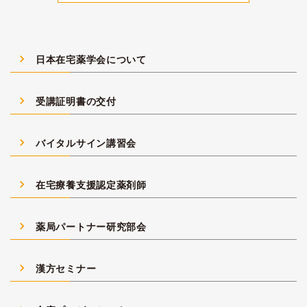
navigate_next
日本在宅薬学会について
navigate_next
受講証明書の交付
navigate_next
バイタルサイン講習会
navigate_next
在宅療養支援認定薬剤師
navigate_next
薬局パートナー研究部会
navigate_next
漢方セミナー