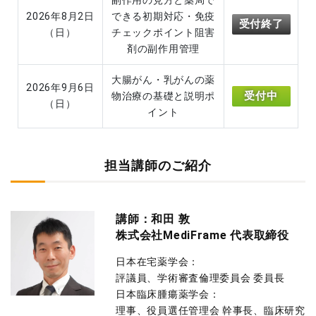
副作用の見方と薬局で
2026年8月2日
できる初期対応・免疫
受付終了
（日）
チェックポイント阻害
剤の副作用管理
大腸がん・乳がんの薬
2026年9月6日
受付中
物治療の基礎と説明ポ
（日）
イント
担当講師のご紹介
講師：和田 敦
株式会社MediFrame 代表取締役
日本在宅薬学会：
評議員、学術審査倫理委員会 委員長
日本臨床腫瘍薬学会：
理事、役員選任管理会 幹事長、臨床研究