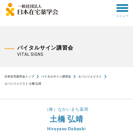
toggle
メニュー
menu
バイタルサイン講習会
VITAL SIGNS
navigate_next
navigate_next
navigate_next
日本在宅薬学会トップ
バイタルサイン講習会
エバンジェリスト
エバンジェリスト 土橋 弘靖
（株）なかいまち薬局
土橋 弘靖
Hiroyasu Dobashi