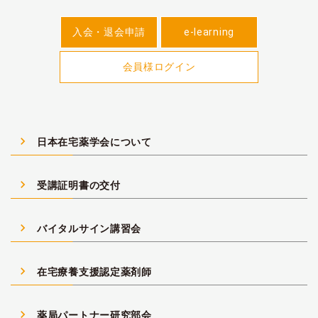
入会・退会申請
e-learning
会員様ログイン
navigate_next
日本在宅薬学会について
navigate_next
受講証明書の交付
navigate_next
バイタルサイン講習会
navigate_next
在宅療養支援認定薬剤師
navigate_next
薬局パートナー研究部会