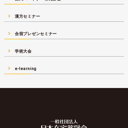
navigate_next
漢方セミナー
navigate_next
合宿プレゼンセミナー
navigate_next
学術大会
navigate_next
e-learning