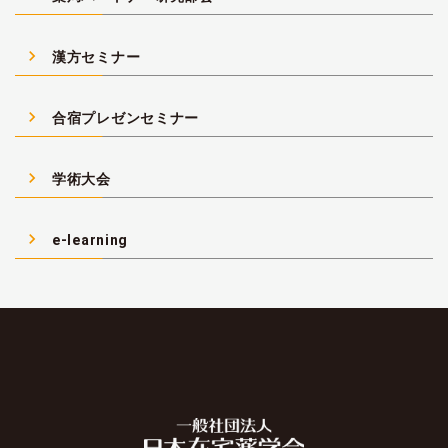
navigate_next
漢方セミナー
navigate_next
合宿プレゼンセミナー
navigate_next
学術大会
navigate_next
e-learning