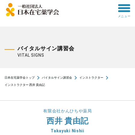
toggle
メニュー
menu
バイタルサイン講習会
VITAL SIGNS
navigate_next
navigate_next
navigate_next
日本在宅薬学会トップ
バイタルサイン講習会
インストラクター
インストラクター 西井 貴由記
有限会社かんひちや薬局
西井 貴由記
Takayuki Nishii