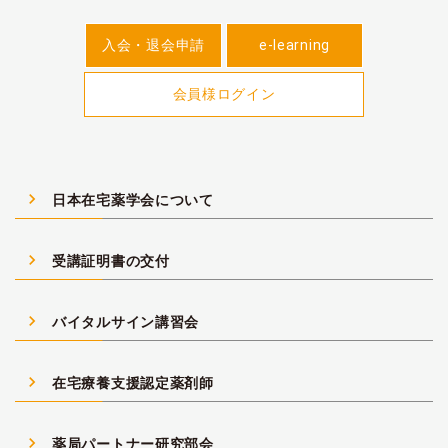
入会・退会申請
e-learning
会員様ログイン
navigate_next
日本在宅薬学会について
navigate_next
受講証明書の交付
navigate_next
バイタルサイン講習会
navigate_next
在宅療養支援認定薬剤師
navigate_next
薬局パートナー研究部会