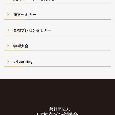
navigate_next
漢方セミナー
navigate_next
合宿プレゼンセミナー
navigate_next
学術大会
navigate_next
e-learning