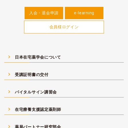
入会・退会申請
e-learning
会員様ログイン
navigate_next
日本在宅薬学会について
navigate_next
受講証明書の交付
navigate_next
バイタルサイン講習会
navigate_next
在宅療養支援認定薬剤師
navigate_next
薬局パートナー研究部会