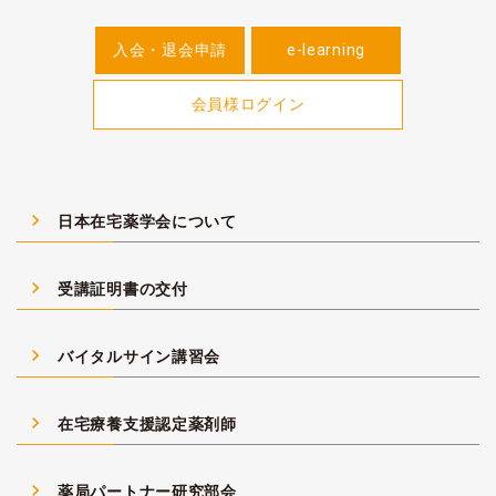
入会・退会申請
e-learning
会員様ログイン
navigate_next
日本在宅薬学会について
navigate_next
受講証明書の交付
navigate_next
バイタルサイン講習会
navigate_next
在宅療養支援認定薬剤師
navigate_next
薬局パートナー研究部会