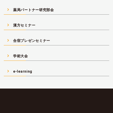
navigate_next
薬局パートナー研究部会
navigate_next
漢方セミナー
navigate_next
合宿プレゼンセミナー
navigate_next
学術大会
navigate_next
e-learning