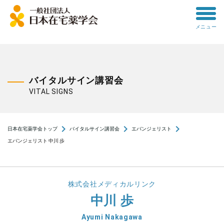
toggle
メニュー
menu
バイタルサイン講習会
VITAL SIGNS
navigate_next
navigate_next
navigate_next
日本在宅薬学会トップ
バイタルサイン講習会
エバンジェリスト
エバンジェリスト 中川 歩
株式会社メディカルリンク
中川 歩
Ayumi Nakagawa