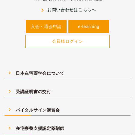
navigate_next
お問い合わせはこちらへ
入会・退会申請
e-learning
会員様ログイン
navigate_next
日本在宅薬学会について
navigate_next
受講証明書の交付
navigate_next
バイタルサイン講習会
navigate_next
在宅療養支援認定薬剤師