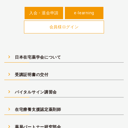
入会・退会申請
e-learning
会員様ログイン
navigate_next
日本在宅薬学会について
navigate_next
受講証明書の交付
navigate_next
バイタルサイン講習会
navigate_next
在宅療養支援認定薬剤師
navigate_next
薬局パートナー研究部会