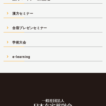
navigate_next
漢方セミナー
navigate_next
合宿プレゼンセミナー
navigate_next
学術大会
navigate_next
e-learning