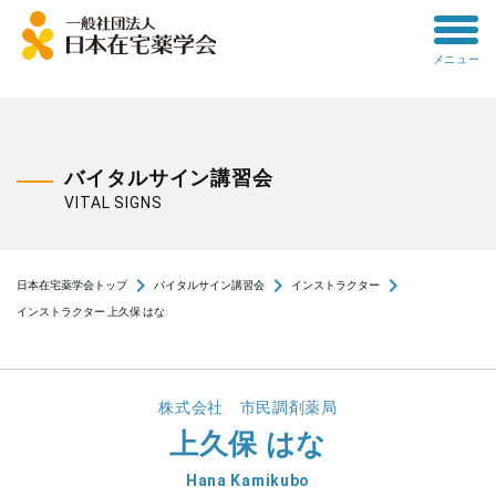
toggle
メニュー
menu
バイタルサイン講習会
VITAL SIGNS
navigate_next
navigate_next
navigate_next
日本在宅薬学会トップ
バイタルサイン講習会
インストラクター
インストラクター 上久保 はな
株式会社 市民調剤薬局
上久保 はな
Hana Kamikubo