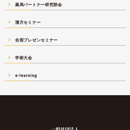
navigate_next
薬局パートナー研究部会
navigate_next
漢方セミナー
navigate_next
合宿プレゼンセミナー
navigate_next
学術大会
navigate_next
e-learning