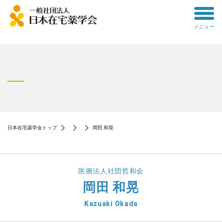
toggle
メニュー
menu
navigate_next
navigate_next
navigate_next
日本在宅薬学会トップ
岡田 和晃
医療法人社団哲和会
岡田 和晃
Kazuaki Okada