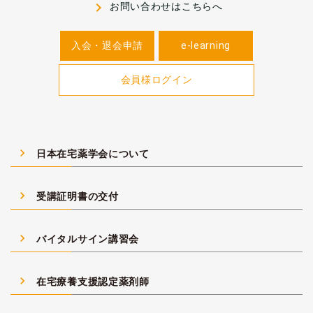
navigate_next
お問い合わせはこちらへ
入会・退会申請
e-learning
会員様ログイン
navigate_next
日本在宅薬学会について
navigate_next
受講証明書の交付
navigate_next
バイタルサイン講習会
navigate_next
在宅療養支援認定薬剤師