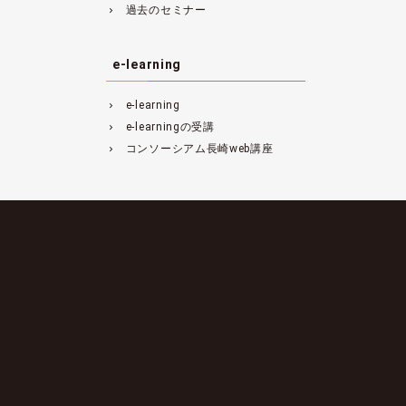
過去のセミナー
navigate_next
e-learning
e-learning
navigate_next
e-learningの受講
navigate_next
コンソーシアム長崎web講座
navigate_next