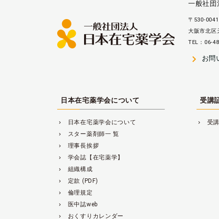
一般社団
〒530-0041
大阪市北区天
TEL：06-48
navigate_next
お問
日本在宅薬学会について
受講
日本在宅薬学会について
受
navigate_next
navigate_next
スター薬剤師一 覧
navigate_next
理事長挨拶
navigate_next
学会誌【在宅薬学】
navigate_next
組織構成
navigate_next
定款 (PDF)
navigate_next
倫理規定
navigate_next
医中誌web
navigate_next
おくすりカレンダー
navigate_next