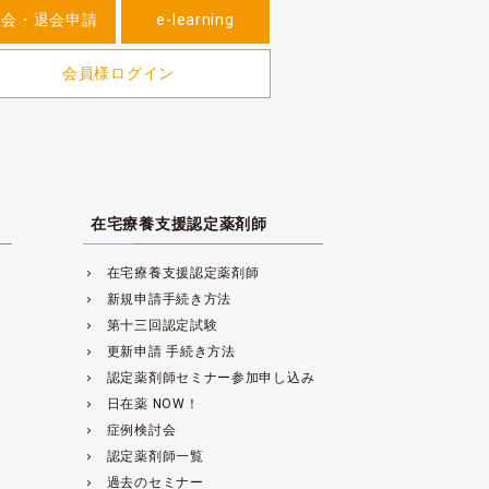
入会・退会申請
e-learning
会員様ログイン
在宅療養支援認定薬剤師
在宅療養支援認定薬剤師
navigate_next
新規申請手続き方法
navigate_next
第十三回認定試験
navigate_next
更新申請 手続き方法
navigate_next
認定薬剤師セミナー参加申し込み
navigate_next
日在薬 NOW！
navigate_next
症例検討会
navigate_next
認定薬剤師一覧
navigate_next
過去のセミナー
navigate_next