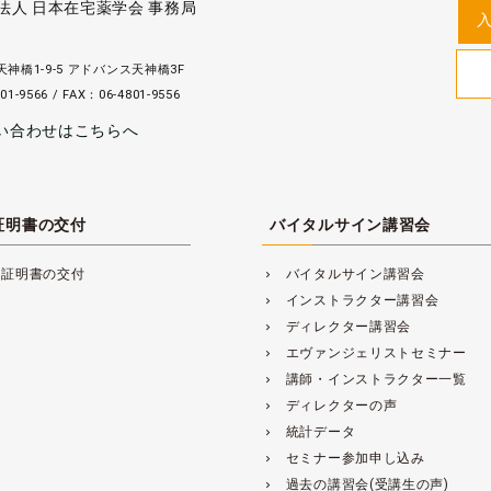
法人 日本在宅薬学会 事務局
神橋1-9-5 アドバンス天神橋3F
01-9566 / FAX：06-4801-9556
い合わせはこちらへ
証明書の交付
バイタルサイン講習会
講証明書の交付
バイタルサイン講習会
navigate_next
インストラクター講習会
navigate_next
ディレクター講習会
navigate_next
エヴァンジェリストセミナー
navigate_next
講師・インストラクター一覧
navigate_next
ディレクターの声
navigate_next
統計データ
navigate_next
セミナー参加申し込み
navigate_next
過去の講習会(受講生の声)
navigate_next