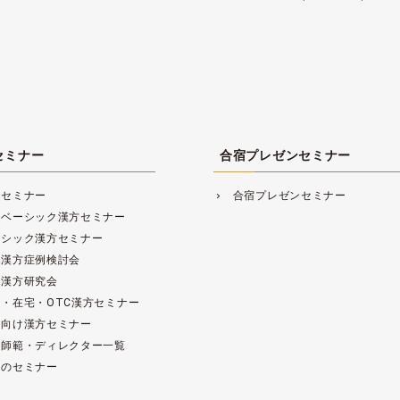
セミナー
合宿プレゼンセミナー
方セミナー
合宿プレゼンセミナー
navigate_next
レベーシック漢方セミナー
ーシック漢方セミナー
床漢方症例検討会
床漢方研究会
・在宅・OTC漢方セミナー
範向け漢方セミナー
方師範・ディレクター一覧
去のセミナー