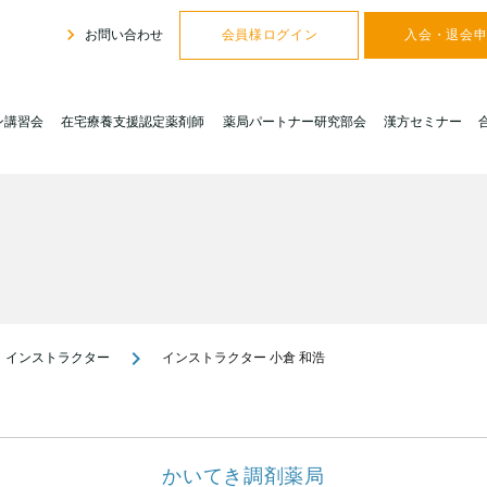
navigate_next
お問い合わせ
会員様ログイン
入会・退会
ン講習会
在宅療養支援認定薬剤師
薬局パートナー研究部会
漢方セミナー
navigate_next
インストラクター
インストラクター 小倉 和浩
かいてき調剤薬局