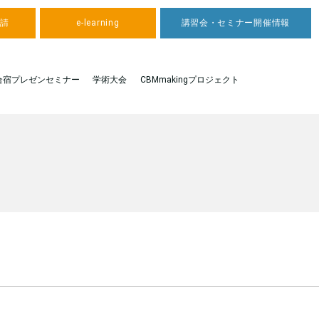
申請
e-learning
講習会・セミナー開催情報
合宿プレゼンセミナー
学術大会
CBMmakingプロジェクト