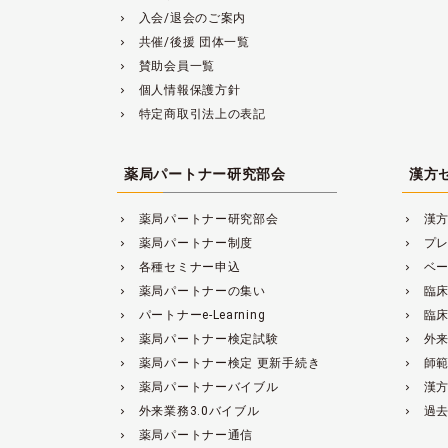
入会/退会のご案内
navigate_next
共催/後援 団体一覧
navigate_next
賛助会員一覧
navigate_next
個人情報保護方針
navigate_next
特定商取引法上の表記
navigate_next
薬局パートナー研究部会
漢方
薬局パートナー研究部会
漢
navigate_next
navigate_next
薬局パートナー制度
プ
navigate_next
navigate_next
各種セミナー申込
ベ
navigate_next
navigate_next
薬局パートナーの集い
臨
navigate_next
navigate_next
パートナーe-Learning
臨
navigate_next
navigate_next
薬局パートナー検定試験
外来
navigate_next
navigate_next
薬局パートナー検定 更新手続き
師
navigate_next
navigate_next
薬局パートナーバイブル
漢
navigate_next
navigate_next
外来業務3.0バイブル
過
navigate_next
navigate_next
薬局パートナー通信
navigate_next