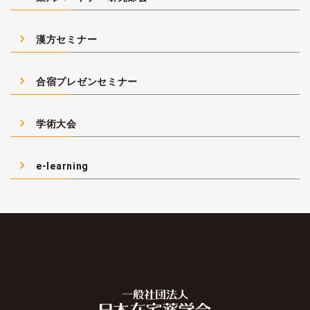
navigate_next
漢方セミナー
navigate_next
合宿プレゼンセミナー
navigate_next
学術大会
navigate_next
e-learning