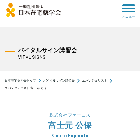
toggle
メニュー
menu
バイタルサイン講習会
VITAL SIGNS
navigate_next
navigate_next
navigate_next
日本在宅薬学会トップ
バイタルサイン講習会
エバンジェリスト
エバンジェリスト 富士元 公保
株式会社ファーコス
富士元 公保
Kimiho Fujimoto