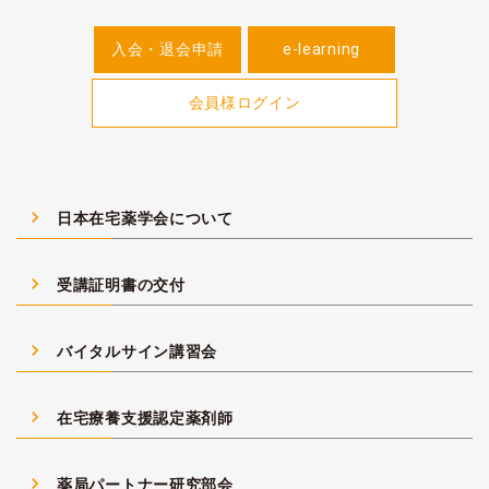
入会・退会申請
e-learning
会員様ログイン
navigate_next
日本在宅薬学会について
navigate_next
受講証明書の交付
navigate_next
バイタルサイン講習会
navigate_next
在宅療養支援認定薬剤師
navigate_next
薬局パートナー研究部会