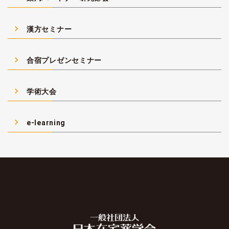
navigate_next
漢方セミナー
navigate_next
合宿プレゼンセミナー
navigate_next
学術大会
navigate_next
e-learning