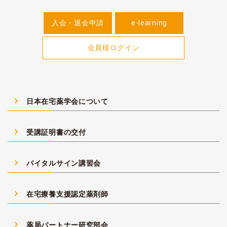
入会・退会申請
e-learning
会員様ログイン
navigate_next
日本在宅薬学会について
navigate_next
受講証明書の交付
navigate_next
バイタルサイン講習会
navigate_next
在宅療養支援認定薬剤師
navigate_next
薬局パートナー研究部会