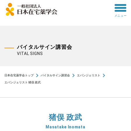
toggle
メニュー
menu
バイタルサイン講習会
VITAL SIGNS
navigate_next
navigate_next
navigate_next
日本在宅薬学会トップ
バイタルサイン講習会
エバンジェリスト
エバンジェリスト 猪俣 政武
猪俣 政武
Masatake Inomata