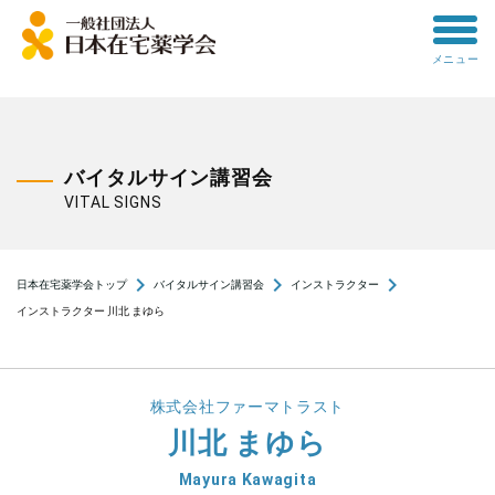
toggle
メニュー
menu
バイタルサイン講習会
VITAL SIGNS
navigate_next
navigate_next
navigate_next
日本在宅薬学会トップ
バイタルサイン講習会
インストラクター
インストラクター 川北 まゆら
株式会社ファーマトラスト
川北 まゆら
Mayura Kawagita