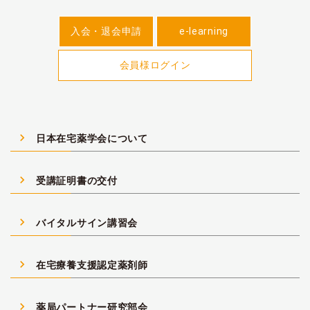
入会・退会申請
e-learning
会員様ログイン
navigate_next
日本在宅薬学会について
navigate_next
受講証明書の交付
navigate_next
バイタルサイン講習会
navigate_next
在宅療養支援認定薬剤師
navigate_next
薬局パートナー研究部会