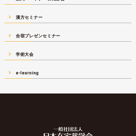
navigate_next
漢方セミナー
navigate_next
合宿プレゼンセミナー
navigate_next
学術大会
navigate_next
e-learning