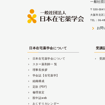
一般社団
〒530-0041
大阪市北区天
TEL：06-48
navigate_next
お問
日本在宅薬学会について
受講
日本在宅薬学会について
受
navigate_next
navigate_next
スター薬剤師一 覧
navigate_next
理事長挨拶
navigate_next
学会誌【在宅薬学】
navigate_next
組織構成
navigate_next
定款 (PDF)
navigate_next
倫理規定
navigate_next
医中誌web
navigate_next
おくすりカレンダー
navigate_next