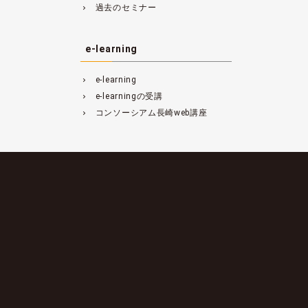
過去のセミナー
navigate_next
e-learning
e-learning
navigate_next
e-learningの受講
navigate_next
コンソーシアム長崎web講座
navigate_next