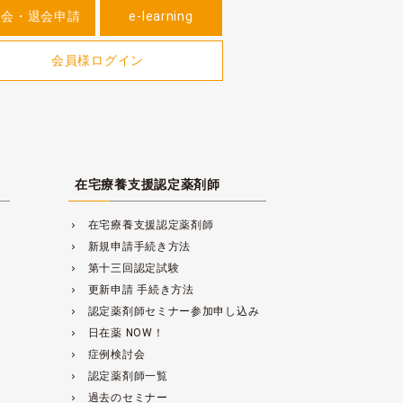
入会・退会申請
e-learning
会員様ログイン
在宅療養支援認定薬剤師
在宅療養支援認定薬剤師
navigate_next
新規申請手続き方法
navigate_next
第十三回認定試験
navigate_next
更新申請 手続き方法
navigate_next
認定薬剤師セミナー参加申し込み
navigate_next
日在薬 NOW！
navigate_next
症例検討会
navigate_next
認定薬剤師一覧
navigate_next
過去のセミナー
navigate_next