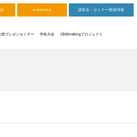
申請
e-learning
講習会・セミナー開催情報
合宿プレゼンセミナー
学術大会
CBMmakingプロジェクト