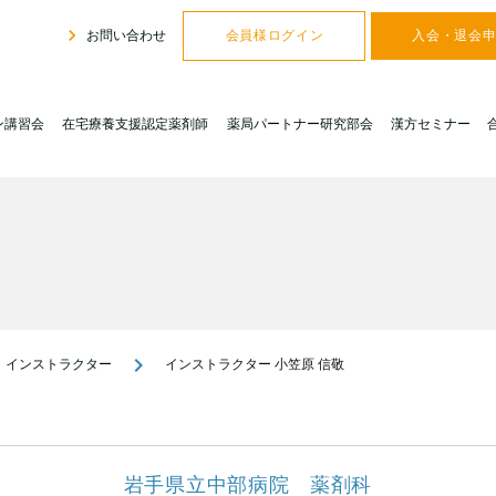
navigate_next
お問い合わせ
会員様ログイン
入会・退会
ン講習会
在宅療養支援認定薬剤師
薬局パートナー研究部会
漢方セミナー
navigate_next
インストラクター
インストラクター 小笠原 信敬
岩手県立中部病院 薬剤科