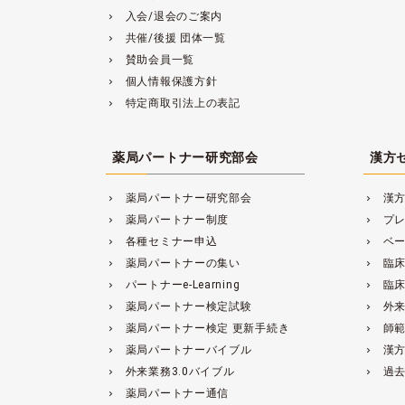
入会/退会のご案内
navigate_next
共催/後援 団体一覧
navigate_next
賛助会員一覧
navigate_next
個人情報保護方針
navigate_next
特定商取引法上の表記
navigate_next
薬局パートナー研究部会
漢方
薬局パートナー研究部会
漢
navigate_next
navigate_next
薬局パートナー制度
プ
navigate_next
navigate_next
各種セミナー申込
ベ
navigate_next
navigate_next
薬局パートナーの集い
臨
navigate_next
navigate_next
パートナーe-Learning
臨
navigate_next
navigate_next
薬局パートナー検定試験
外来
navigate_next
navigate_next
薬局パートナー検定 更新手続き
師
navigate_next
navigate_next
薬局パートナーバイブル
漢
navigate_next
navigate_next
外来業務3.0バイブル
過
navigate_next
navigate_next
薬局パートナー通信
navigate_next