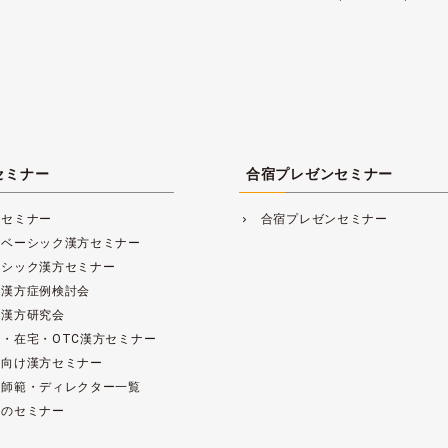
セミナー
合宿プレゼンセミナー
方セミナー
合宿プレゼンセミナー
navigate_next
レベーシック漢方セミナー
ーシック漢方セミナー
床漢方症例検討会
床漢方研究会
・在宅・OTC漢方セミナー
範向け漢方セミナー
方師範・ディレクター一覧
去のセミナー