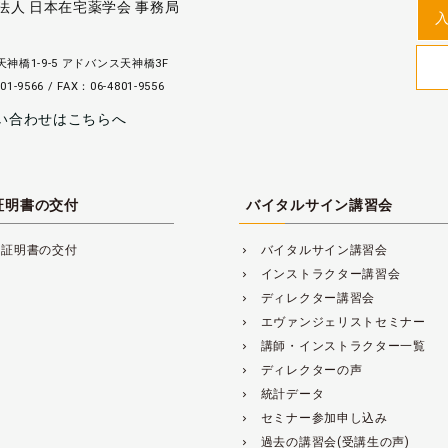
法人 日本在宅薬学会 事務局
神橋1-9-5 アドバンス天神橋3F
01-9566 / FAX：06-4801-9556
い合わせはこちらへ
証明書の交付
バイタルサイン講習会
講証明書の交付
バイタルサイン講習会
navigate_next
インストラクター講習会
navigate_next
ディレクター講習会
navigate_next
エヴァンジェリストセミナー
navigate_next
講師・インストラクター一覧
navigate_next
ディレクターの声
navigate_next
統計データ
navigate_next
セミナー参加申し込み
navigate_next
過去の講習会(受講生の声)
navigate_next