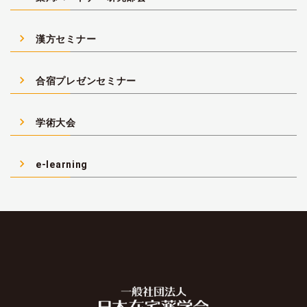
navigate_next
漢方セミナー
navigate_next
合宿プレゼンセミナー
navigate_next
学術大会
navigate_next
e-learning