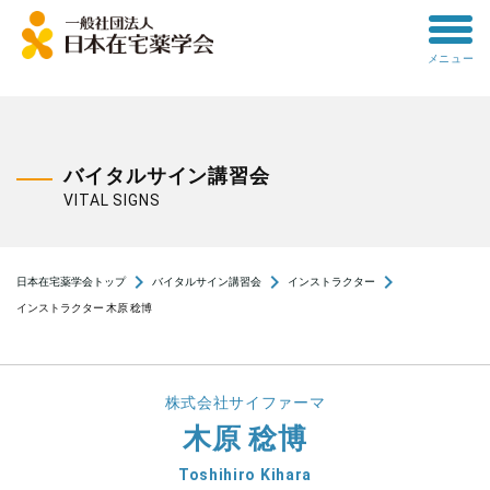
toggle
メニュー
menu
バイタルサイン講習会
VITAL SIGNS
navigate_next
navigate_next
navigate_next
日本在宅薬学会トップ
バイタルサイン講習会
インストラクター
インストラクター 木原 稔博
株式会社サイファーマ
木原 稔博
Toshihiro Kihara