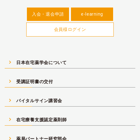
入会・退会申請
e-learning
会員様ログイン
navigate_next
日本在宅薬学会について
navigate_next
受講証明書の交付
navigate_next
バイタルサイン講習会
navigate_next
在宅療養支援認定薬剤師
navigate_next
薬局パートナー研究部会