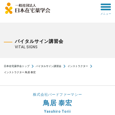
toggle
メニュー
menu
バイタルサイン講習会
VITAL SIGNS
navigate_next
navigate_next
navigate_next
日本在宅薬学会トップ
バイタルサイン講習会
インストラクター
インストラクター 鳥居 泰宏
株式会社バードファーマシー
鳥居 泰宏
Yasuhiro Torii