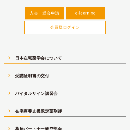
入会・退会申請
e-learning
会員様ログイン
navigate_next
日本在宅薬学会について
navigate_next
受講証明書の交付
navigate_next
バイタルサイン講習会
navigate_next
在宅療養支援認定薬剤師
navigate_next
薬局パートナー研究部会