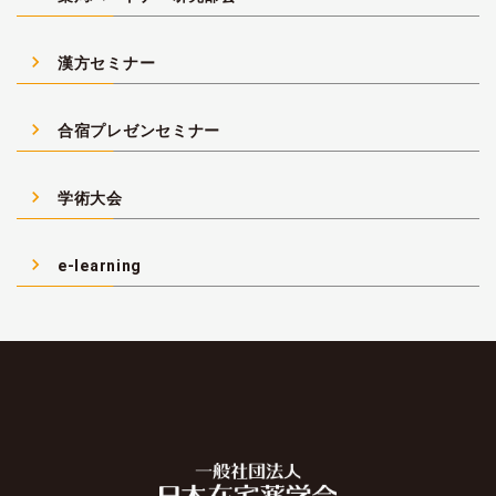
navigate_next
漢方セミナー
navigate_next
合宿プレゼンセミナー
navigate_next
学術大会
navigate_next
e-learning