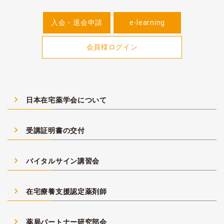
入会・退会申請
e-learning
会員様ログイン
navigate_next
日本在宅薬学会について
navigate_next
受講証明書の交付
navigate_next
バイタルサイン講習会
navigate_next
在宅療養支援認定薬剤師
navigate_next
薬局パートナー研究部会