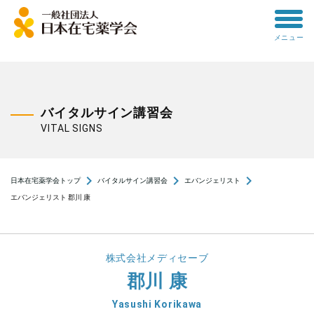
toggle
メニュー
menu
バイタルサイン講習会
VITAL SIGNS
navigate_next
navigate_next
navigate_next
日本在宅薬学会トップ
バイタルサイン講習会
エバンジェリスト
エバンジェリスト 郡川 康
株式会社メディセーブ
郡川 康
Yasushi Korikawa