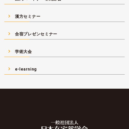
navigate_next
漢方セミナー
navigate_next
合宿プレゼンセミナー
navigate_next
学術大会
navigate_next
e-learning