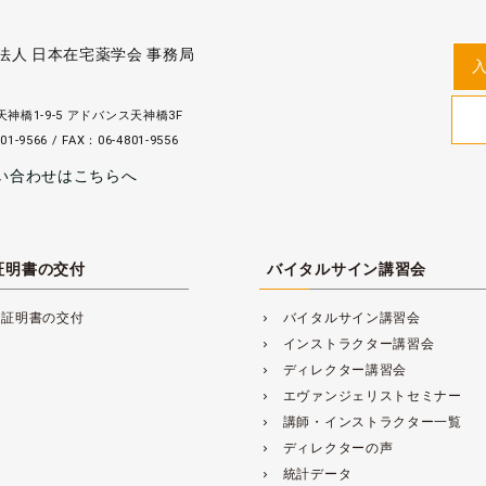
法人 日本在宅薬学会 事務局
神橋1-9-5 アドバンス天神橋3F
01-9566 / FAX：06-4801-9556
い合わせはこちらへ
証明書の交付
バイタルサイン講習会
講証明書の交付
バイタルサイン講習会
navigate_next
インストラクター講習会
navigate_next
ディレクター講習会
navigate_next
エヴァンジェリストセミナー
navigate_next
講師・インストラクター一覧
navigate_next
ディレクターの声
navigate_next
統計データ
navigate_next