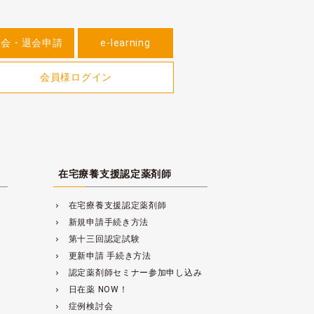
入会・退会申請
e-learning
会員様ログイン
在宅療養支援認定薬剤師
在宅療養支援認定薬剤師
navigate_next
新規申請手続き方法
navigate_next
第十三回認定試験
navigate_next
更新申請 手続き方法
navigate_next
認定薬剤師セミナー参加申し込み
navigate_next
日在薬 NOW！
navigate_next
症例検討会
navigate_next