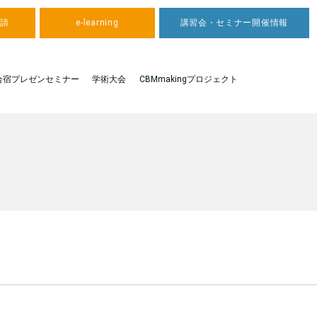
申請
e-learning
講習会・セミナー開催情報
合宿プレゼンセミナー
学術大会
CBMmakingプロジェクト