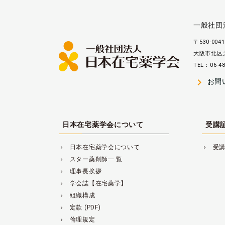
一般社団
〒530-0041
大阪市北区天
TEL：06-48
navigate_next
お問
日本在宅薬学会について
受講
日本在宅薬学会について
受
navigate_next
navigate_next
スター薬剤師一 覧
navigate_next
理事長挨拶
navigate_next
学会誌【在宅薬学】
navigate_next
組織構成
navigate_next
定款 (PDF)
navigate_next
倫理規定
navigate_next