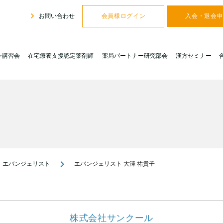
navigate_next
お問い合わせ
会員様ログイン
入会・退会
ン講習会
在宅療養支援認定薬剤師
薬局パートナー研究部会
漢方セミナー
navigate_next
エバンジェリスト
エバンジェリスト 大澤 祐貴子
株式会社サンクール