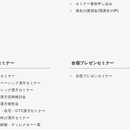
セミナー参加申し込み
navigate_next
過去の講習会(受講生の声)
navigate_next
セミナー
合宿プレゼンセミナー
方セミナー
合宿プレゼンセミナー
navigate_next
レベーシック漢方セミナー
ーシック漢方セミナー
床漢方症例検討会
床漢方研究会
・在宅・OTC漢方セミナー
範向け漢方セミナー
方師範・ディレクター一覧