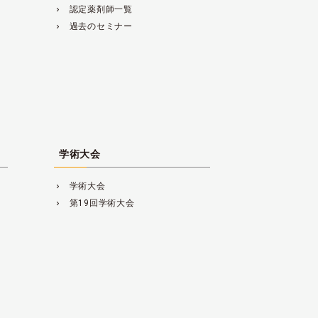
認定薬剤師一覧
navigate_next
過去のセミナー
navigate_next
学術大会
学術大会
navigate_next
第19回学術大会
navigate_next