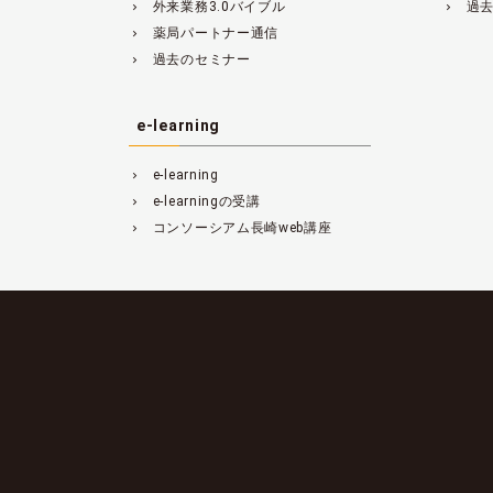
外来業務3.0バイブル
過
navigate_next
navigate_next
薬局パートナー通信
navigate_next
過去のセミナー
navigate_next
e-learning
e-learning
navigate_next
e-learningの受講
navigate_next
コンソーシアム長崎web講座
navigate_next