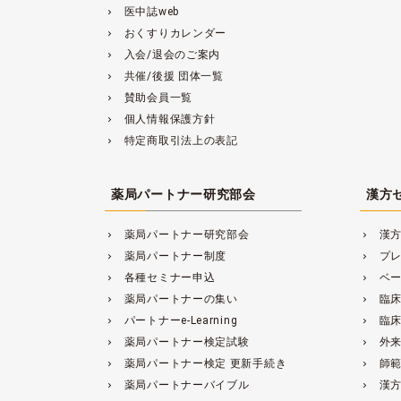
医中誌web
navigate_next
おくすりカレンダー
navigate_next
入会/退会のご案内
navigate_next
共催/後援 団体一覧
navigate_next
賛助会員一覧
navigate_next
個人情報保護方針
navigate_next
特定商取引法上の表記
navigate_next
薬局パートナー研究部会
漢方
薬局パートナー研究部会
漢
navigate_next
navigate_next
薬局パートナー制度
プ
navigate_next
navigate_next
各種セミナー申込
ベ
navigate_next
navigate_next
薬局パートナーの集い
臨
navigate_next
navigate_next
パートナーe-Learning
臨
navigate_next
navigate_next
薬局パートナー検定試験
外来
navigate_next
navigate_next
薬局パートナー検定 更新手続き
師
navigate_next
navigate_next
薬局パートナーバイブル
漢
navigate_next
navigate_next