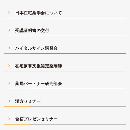
navigate_next
日本在宅薬学会について
navigate_next
受講証明書の交付
navigate_next
バイタルサイン講習会
navigate_next
在宅療養支援認定薬剤師
navigate_next
薬局パートナー研究部会
navigate_next
漢方セミナー
navigate_next
合宿プレゼンセミナー