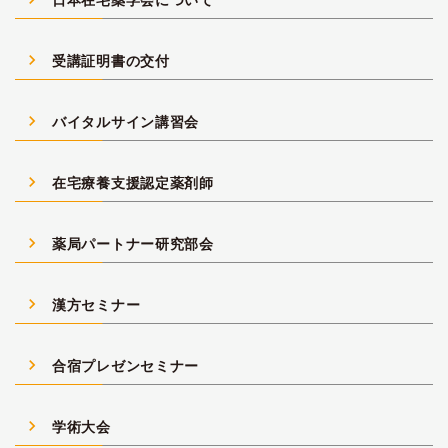
navigate_next
受講証明書の交付
navigate_next
バイタルサイン講習会
navigate_next
在宅療養支援認定薬剤師
navigate_next
薬局パートナー研究部会
navigate_next
漢方セミナー
navigate_next
合宿プレゼンセミナー
navigate_next
学術大会