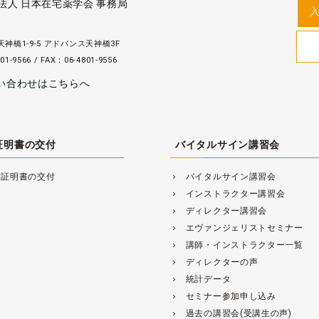
法人 日本在宅薬学会 事務局
神橋1-9-5 アドバンス天神橋3F
01-9566 / FAX：06-4801-9556
い合わせはこちらへ
証明書の交付
バイタルサイン講習会
講証明書の交付
バイタルサイン講習会
navigate_next
インストラクター講習会
navigate_next
ディレクター講習会
navigate_next
エヴァンジェリストセミナー
navigate_next
講師・インストラクター一覧
navigate_next
ディレクターの声
navigate_next
統計データ
navigate_next
セミナー参加申し込み
navigate_next
過去の講習会(受講生の声)
navigate_next