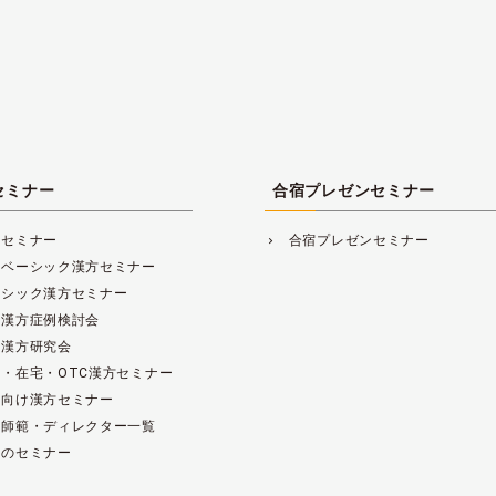
セミナー
合宿プレゼンセミナー
方セミナー
合宿プレゼンセミナー
navigate_next
レベーシック漢方セミナー
ーシック漢方セミナー
床漢方症例検討会
床漢方研究会
・在宅・OTC漢方セミナー
範向け漢方セミナー
方師範・ディレクター一覧
去のセミナー