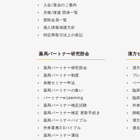
入会/退会のご案内
navigate_next
共催/後援 団体一覧
navigate_next
賛助会員一覧
navigate_next
個人情報保護方針
navigate_next
特定商取引法上の表記
navigate_next
薬局パートナー研究部会
漢方
薬局パートナー研究部会
漢
navigate_next
navigate_next
薬局パートナー制度
プ
navigate_next
navigate_next
各種セミナー申込
ベ
navigate_next
navigate_next
薬局パートナーの集い
臨
navigate_next
navigate_next
パートナーe-Learning
臨
navigate_next
navigate_next
薬局パートナー検定試験
外来
navigate_next
navigate_next
薬局パートナー検定 更新手続き
師
navigate_next
navigate_next
薬局パートナーバイブル
漢
navigate_next
navigate_next
外来業務3.0バイブル
過
navigate_next
navigate_next
薬局パートナー通信
navigate_next