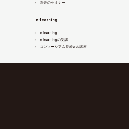
過去のセミナー
navigate_next
e-learning
e-learning
navigate_next
e-learningの受講
navigate_next
コンソーシアム長崎web講座
navigate_next