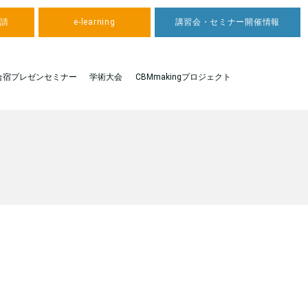
申請
e-learning
講習会・セミナー開催情報
合宿プレゼンセミナー
学術大会
CBMmakingプロジェクト