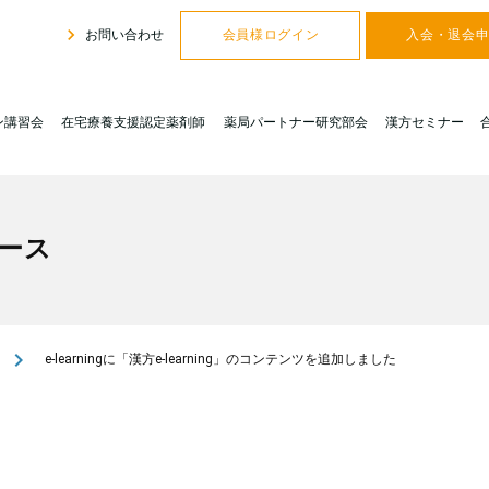
navigate_next
お問い合わせ
会員様ログイン
入会・退会
ン講習会
在宅療養支援認定薬剤師
薬局パートナー研究部会
漢方セミナー
ース
navigate_next
e-learningに「漢方e-learning」のコンテンツを追加しました