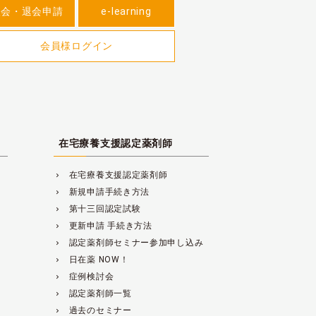
入会・退会申請
e-learning
会員様ログイン
在宅療養支援認定薬剤師
在宅療養支援認定薬剤師
navigate_next
新規申請手続き方法
navigate_next
第十三回認定試験
navigate_next
更新申請 手続き方法
navigate_next
認定薬剤師セミナー参加申し込み
navigate_next
日在薬 NOW！
navigate_next
症例検討会
navigate_next
認定薬剤師一覧
navigate_next
過去のセミナー
navigate_next