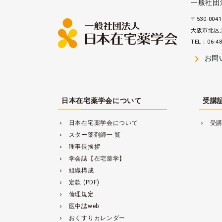
一般社団
〒530-0041
大阪市北区天
TEL：06-48
navigate_next
お問
日本在宅薬学会について
受講
日本在宅薬学会について
受
navigate_next
navigate_next
スター薬剤師一 覧
navigate_next
理事長挨拶
navigate_next
学会誌【在宅薬学】
navigate_next
組織構成
navigate_next
定款 (PDF)
navigate_next
倫理規定
navigate_next
医中誌web
navigate_next
おくすりカレンダー
navigate_next