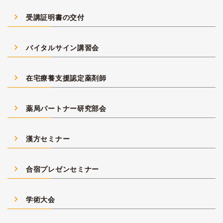
navigate_next
受講証明書の交付
navigate_next
バイタルサイン講習会
navigate_next
在宅療養支援認定薬剤師
navigate_next
薬局パートナー研究部会
navigate_next
漢方セミナー
navigate_next
合宿プレゼンセミナー
navigate_next
学術大会