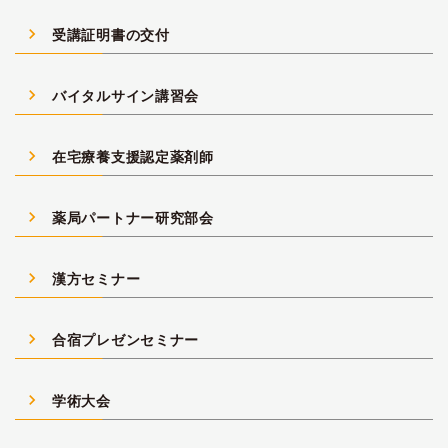
navigate_next
受講証明書の交付
navigate_next
バイタルサイン講習会
navigate_next
在宅療養支援認定薬剤師
navigate_next
薬局パートナー研究部会
navigate_next
漢方セミナー
navigate_next
合宿プレゼンセミナー
navigate_next
学術大会