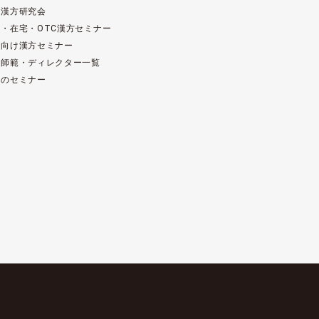
床漢方研究会
・在宅・OTC漢方セミナー
範向け漢方セミナー
方師範・ディレクター一覧
去のセミナー