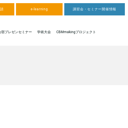
申請
e-learning
講習会・セミナー開催情報
合宿プレゼンセミナー
学術大会
CBMmakingプロジェクト