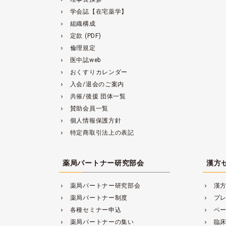
学会誌【在宅薬学】
navigate_next
組織構成
navigate_next
定款 (PDF)
navigate_next
倫理規定
navigate_next
医中誌web
navigate_next
おくすりカレンダー
navigate_next
入会/退会のご案内
navigate_next
共催/後援 団体一覧
navigate_next
賛助会員一覧
navigate_next
個人情報保護方針
navigate_next
特定商取引法上の表記
navigate_next
薬局パートナー研究部会
漢方
薬局パートナー研究部会
漢
navigate_next
navigate_next
薬局パートナー制度
プ
navigate_next
navigate_next
各種セミナー申込
ベ
navigate_next
navigate_next
薬局パートナーの集い
臨
navigate_next
navigate_next