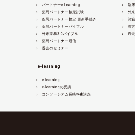
パートナーe-Learning
臨
navigate_next
navigate_next
薬局パートナー検定試験
外来
navigate_next
navigate_next
薬局パートナー検定 更新手続き
師
navigate_next
navigate_next
薬局パートナーバイブル
漢
navigate_next
navigate_next
外来業務3.0バイブル
過
navigate_next
navigate_next
薬局パートナー通信
navigate_next
過去のセミナー
navigate_next
e-learning
e-learning
navigate_next
e-learningの受講
navigate_next
コンソーシアム長崎web講座
navigate_next