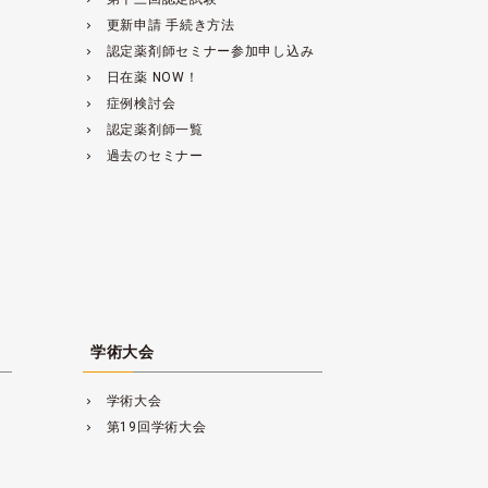
更新申請 手続き方法
navigate_next
認定薬剤師セミナー参加申し込み
navigate_next
日在薬 NOW！
navigate_next
症例検討会
navigate_next
認定薬剤師一覧
navigate_next
過去のセミナー
navigate_next
学術大会
学術大会
navigate_next
第19回学術大会
navigate_next