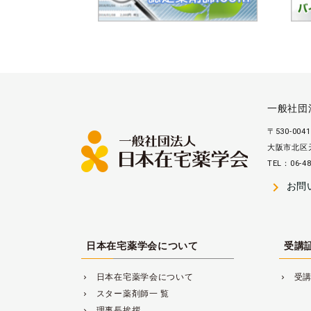
一般社団
〒530-0041
大阪市北区天
TEL：06-48
navigate_next
お問
日本在宅薬学会について
受講
日本在宅薬学会について
受
navigate_next
navigate_next
スター薬剤師一 覧
navigate_next
理事長挨拶
navigate_next