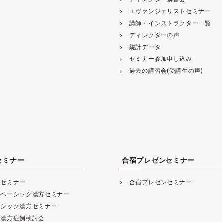
エヴァンジェリストセミナー
navigate_next
講師・インストラクター一覧
navigate_next
ディレクターの声
navigate_next
統計データ
navigate_next
セミナー参加申し込み
navigate_next
過去の講習会(受講生の声)
navigate_next
セミナー
合宿プレゼンセミナー
方セミナー
合宿プレゼンセミナー
navigate_next
レベーシック漢方セミナー
ーシック漢方セミナー
床漢方症例検討会