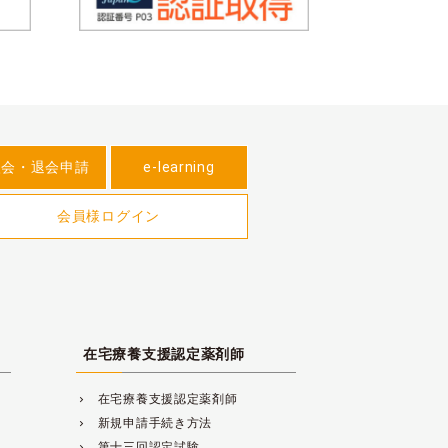
入会・退会申請
e-learning
会員様ログイン
在宅療養支援認定薬剤師
在宅療養支援認定薬剤師
navigate_next
新規申請手続き方法
navigate_next
第十三回認定試験
navigate_next