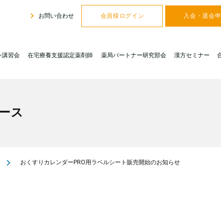
navigate_next
お問い合わせ
会員様ログイン
入会・退会
ン講習会
在宅療養支援認定薬剤師
薬局パートナー研究部会
漢方セミナー
ース
navigate_next
おくすりカレンダーPRO用ラベルシート販売開始のお知らせ