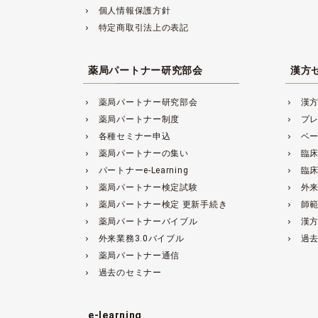
個人情報保護方針
navigate_next
特定商取引法上の表記
navigate_next
薬局パートナー研究部会
漢方
薬局パートナー研究部会
漢
navigate_next
navigate_next
薬局パートナー制度
プ
navigate_next
navigate_next
各種セミナー申込
ベ
navigate_next
navigate_next
薬局パートナーの集い
臨
navigate_next
navigate_next
パートナーe-Learning
臨
navigate_next
navigate_next
薬局パートナー検定試験
外来
navigate_next
navigate_next
薬局パートナー検定 更新手続き
師
navigate_next
navigate_next
薬局パートナーバイブル
漢
navigate_next
navigate_next
外来業務3.0バイブル
過
navigate_next
navigate_next
薬局パートナー通信
navigate_next
過去のセミナー
navigate_next
e-learning