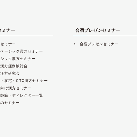
セミナー
合宿プレゼンセミナー
方セミナー
合宿プレゼンセミナー
navigate_next
レベーシック漢方セミナー
ーシック漢方セミナー
床漢方症例検討会
床漢方研究会
・在宅・OTC漢方セミナー
範向け漢方セミナー
方師範・ディレクター一覧
去のセミナー