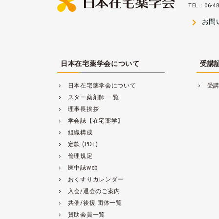
TEL：06-48
navigate_next
お問
日本在宅薬学会について
受講
日本在宅薬学会について
受
navigate_next
navigate_next
スター薬剤師一 覧
navigate_next
理事長挨拶
navigate_next
学会誌【在宅薬学】
navigate_next
組織構成
navigate_next
定款 (PDF)
navigate_next
倫理規定
navigate_next
医中誌web
navigate_next
おくすりカレンダー
navigate_next
入会/退会のご案内
navigate_next
共催/後援 団体一覧
navigate_next
賛助会員一覧
navigate_next