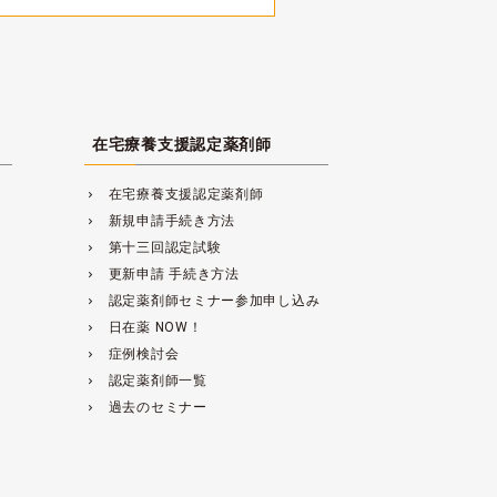
在宅療養支援認定薬剤師
在宅療養支援認定薬剤師
navigate_next
新規申請手続き方法
navigate_next
第十三回認定試験
navigate_next
更新申請 手続き方法
navigate_next
認定薬剤師セミナー参加申し込み
navigate_next
日在薬 NOW！
navigate_next
症例検討会
navigate_next
認定薬剤師一覧
navigate_next
過去のセミナー
navigate_next