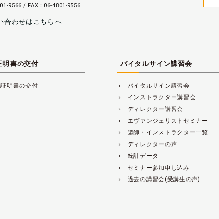
01-9566 / FAX：06-4801-9556
い合わせはこちらへ
証明書の交付
バイタルサイン講習会
講証明書の交付
バイタルサイン講習会
navigate_next
インストラクター講習会
navigate_next
ディレクター講習会
navigate_next
エヴァンジェリストセミナー
navigate_next
講師・インストラクター一覧
navigate_next
ディレクターの声
navigate_next
統計データ
navigate_next
セミナー参加申し込み
navigate_next
過去の講習会(受講生の声)
navigate_next