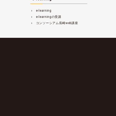
e-learning
navigate_next
e-learningの受講
navigate_next
コンソーシアム長崎web講座
navigate_next