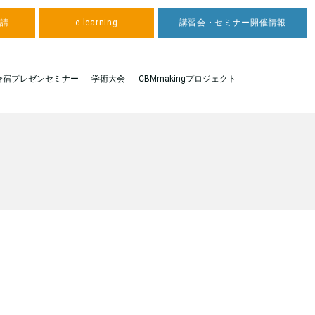
申請
e-learning
講習会・セミナー開催情報
合宿プレゼンセミナー
学術大会
CBMmakingプロジェクト