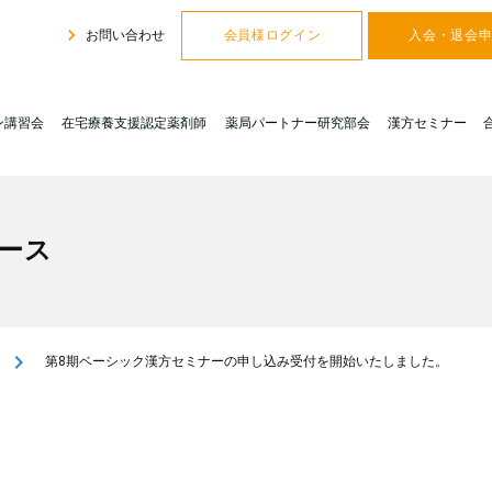
navigate_next
お問い合わせ
会員様ログイン
入会・退会
ン講習会
在宅療養支援認定薬剤師
薬局パートナー研究部会
漢方セミナー
ース
navigate_next
第8期ベーシック漢方セミナーの申し込み受付を開始いたしました。