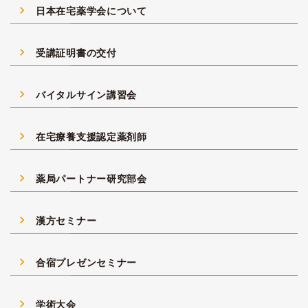
navigate_next
日本在宅薬学会について
navigate_next
受講証明書の交付
navigate_next
バイタルサイン講習会
navigate_next
在宅療養支援認定薬剤師
navigate_next
薬局パートナー研究部会
navigate_next
漢方セミナー
navigate_next
合宿プレゼンセミナー
navigate_next
学術大会