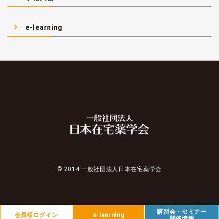
navigate_next
e-learning
© 2014 一般社団法人日本在宅薬学会
講習会・セミナー
会員様ログイン
e-learning
開催情報