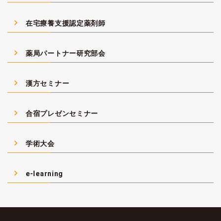
navigate_next
在宅療養支援認定薬剤師
navigate_next
薬局パートナー研究部会
navigate_next
漢方セミナー
navigate_next
合宿プレゼンセミナー
navigate_next
学術大会
navigate_next
e-learning