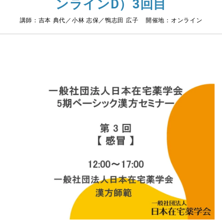
ンラインD）3回目
講師：吉本 典代／小林 志保／鴨志田 広子 開催地：オンライン