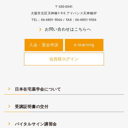
〒530-0041
大阪市北区天神橋1-9-5 アドバンス天神橋3F
TEL：06-4801-9566 / FAX：06-4801-9556
navigate_next
お問い合わせはこちらへ
入会・退会申請
e-learning
会員様ログイン
navigate_next
日本在宅薬学会について
navigate_next
受講証明書の交付
navigate_next
バイタルサイン講習会