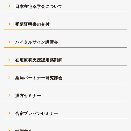
navigate_next
日本在宅薬学会について
navigate_next
受講証明書の交付
navigate_next
バイタルサイン講習会
navigate_next
在宅療養支援認定薬剤師
navigate_next
薬局パートナー研究部会
navigate_next
漢方セミナー
navigate_next
合宿プレゼンセミナー
navigate_next