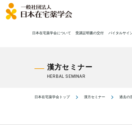
日本在宅薬学会について
受講証明書の交付
バイタルサイ
漢方セミナー
HERBAL SEMINAR
navigate_next
navigate_next
日本在宅薬学会トップ
漢方セミナー
過去の