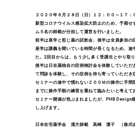
２０２０年６月２８日（日）１２：００～１７：
新型コロナウイルス感染拡大防止のため、予期せ
ム５名の師範が分担して運営を行いました。
前半は座学と煎じ薬の試飲会、後半は全員参加の
座学は講義を聞いている時間が長くなるため、途
た。2回目からは、もう少し多く受講生とやり取
後半は日在薬独自の症例検討会を体験していただ
て問診を体験し、その症例を持ち寄っていただき
セミナーの途中で慣れないＺＯＯＭの操作に手間
までに操作手順の練習を重ねて臨みたいと考えて
セミナー開催が危ぶまれましたが、PHB Des
し上げます。
日本在宅薬学会 漢方師範 高崎 潔子 （株式