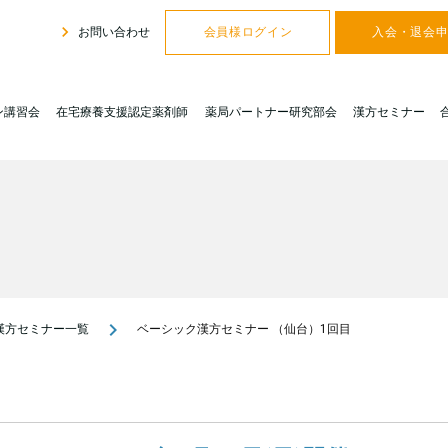
navigate_next
お問い合わせ
会員様ログイン
入会・退会
ン講習会
在宅療養支援認定薬剤師
薬局パートナー研究部会
漢方セミナー
navigate_next
漢方セミナー一覧
ベーシック漢方セミナー （仙台）1回目