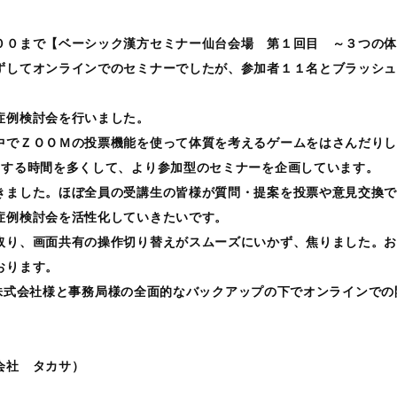
００まで【ベーシック漢方セミナー仙台会場 第１回目 ～３つの
ずしてオンラインでのセミナーでしたが、参加者１１名とブラッシ
症例検討会を行いました。
中でＺＯＯＭの投票機能を使って体質を考えるゲームをはさんだり
りする時間を多くして、より参加型のセミナーを企画しています。
きました。ほぼ全員の受講生の皆様が質問・提案を投票や意見交換
症例検討会を活性化していきたいです。
取り、画面共有の操作切り替えがスムーズにいかず、焦りました。
おります。
ign株式会社様と事務局様の全面的なバックアップの下でオンライン
会社 タカサ）