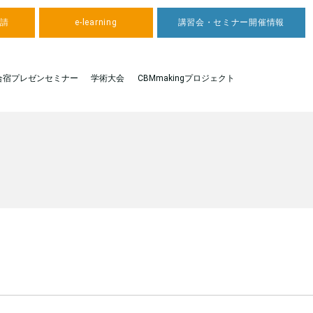
申請
e-learning
講習会・セミナー開催情報
合宿プレゼンセミナー
学術大会
CBMmakingプロジェクト