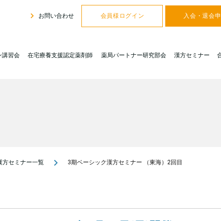
navigate_next
お問い合わせ
会員様ログイン
入会・退会
ン講習会
在宅療養支援認定薬剤師
薬局パートナー研究部会
漢方セミナー
navigate_next
漢方セミナー一覧
3期ベーシック漢方セミナー （東海）2回目