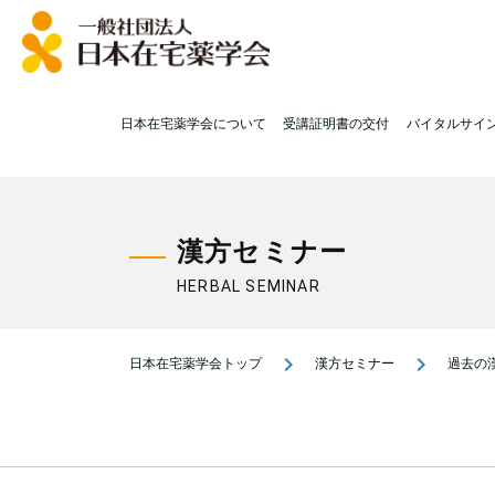
日本在宅薬学会について
受講証明書の交付
バイタルサイ
漢方セミナー
HERBAL SEMINAR
navigate_next
navigate_next
日本在宅薬学会トップ
漢方セミナー
過去の