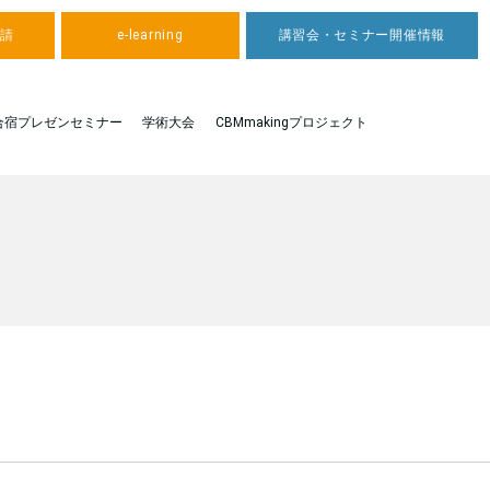
申請
e-learning
講習会・セミナー開催情報
合宿プレゼンセミナー
学術大会
CBMmakingプロジェクト