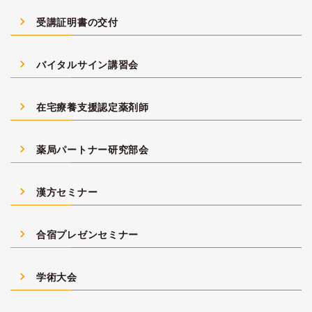
navigate_next
受講証明書の交付
navigate_next
バイタルサイン講習会
navigate_next
在宅療養支援認定薬剤師
navigate_next
薬局パートナー研究部会
navigate_next
漢方セミナー
navigate_next
合宿プレゼンセミナー
navigate_next
学術大会