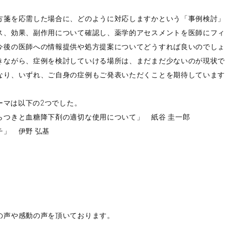
方箋を応需した場合に、どのように対応しますかという「事例検討
ス、効果、副作用について確認し、薬学的アセスメントを医師にフ
今後の医師への情報提供や処方提案についてどうすれば良いのでし
きながら、症例を検討していける場所は、まだまだ少ないのが現状
なり、いずれ、ご自身の症例もご発表いただくことを期待していま
ーマは以下の2つでした。
らつきと血糖降下剤の適切な使用について」 紙谷 圭一郎
」 伊野 弘基
の声や感動の声を頂いております。