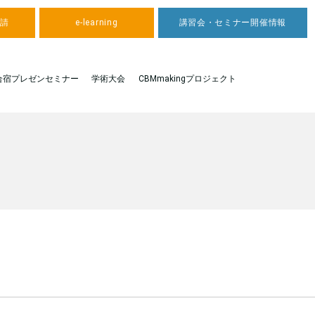
申請
e-learning
講習会・セミナー開催情報
合宿プレゼンセミナー
学術大会
CBMmakingプロジェクト