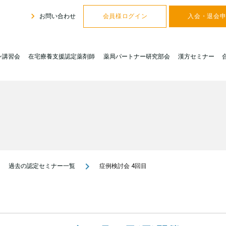
navigate_next
お問い合わせ
会員様ログイン
入会・退会
ン講習会
在宅療養支援認定薬剤師
薬局パートナー研究部会
漢方セミナー
ext
navigate_next
過去の認定セミナー一覧
症例検討会 4回目