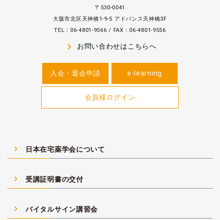
〒530-0041
大阪市北区天神橋1-9-5 アドバンス天神橋3F
TEL：06-4801-9566 / FAX：06-4801-9556
navigate_next
お問い合わせはこちらへ
入会・退会申請
e-learning
会員様ログイン
navigate_next
日本在宅薬学会について
navigate_next
受講証明書の交付
navigate_next
バイタルサイン講習会