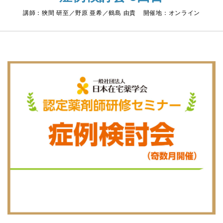
講師：狹間 研至／野原 亜希／鶴島 由貴 開催地：オンライン