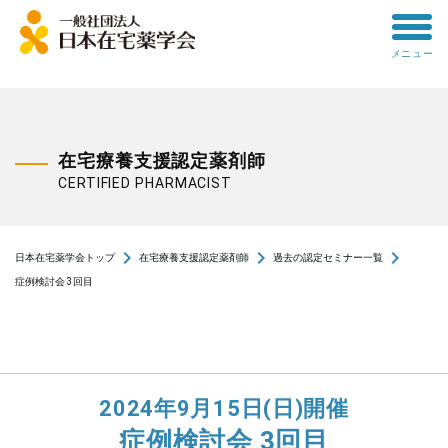
toggle
メニュー
menu
在宅療養支援認定薬剤師
CERTIFIED PHARMACIST
navigate_next
navigate_next
navigate_next
日本在宅薬学会トップ
在宅療養支援認定薬剤師
過去の認定セミナー一覧
症例検討会 3回目
2024年9月15日(日)開催
症例検討会 3回目