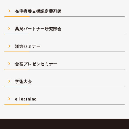
navigate_next
在宅療養支援認定薬剤師
navigate_next
薬局パートナー研究部会
navigate_next
漢方セミナー
navigate_next
合宿プレゼンセミナー
navigate_next
学術大会
navigate_next
e-learning