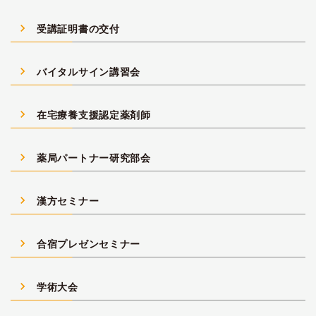
navigate_next
受講証明書の交付
navigate_next
バイタルサイン講習会
navigate_next
在宅療養支援認定薬剤師
navigate_next
薬局パートナー研究部会
navigate_next
漢方セミナー
navigate_next
合宿プレゼンセミナー
navigate_next
学術大会