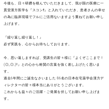
今後も、日々研鑽を積んでいただきまして、我が国の医療に一
貫堂漢方医学を『スコン❗️』と入れていただき、患者さんの幸せ
の為に臨床現場でフルにご活用ないますよう重ねてお願い申し
上げます。
『繰り返し繰り返し！』
必ず実践を、心からお待ちしております。
今、思い返しますれば、受講生の皆々様に『よくぞここまで！
(◎_◎;)‼️』との心から称賛の言葉を強く差し上げたく思いま
す。
過去6年間にご誕生なさいました 86名の日本在宅薬学会漢方デ
ィレクターの皆々様本当にありがとうございます。
これからも益々のご活躍・ご発展を伏してお願い申し上げま
す。