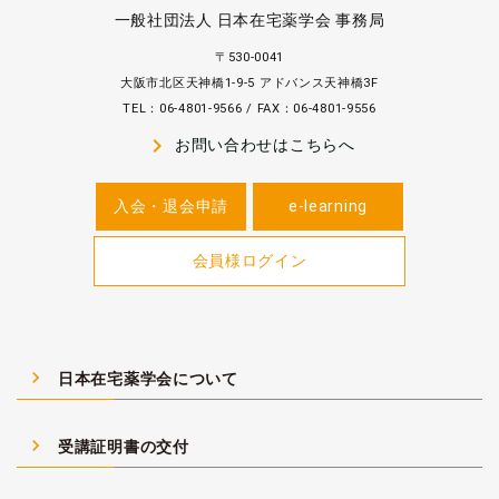
一般社団法人 日本在宅薬学会 事務局
〒530-0041
大阪市北区天神橋1-9-5 アドバンス天神橋3F
TEL：06-4801-9566 / FAX：06-4801-9556
navigate_next
お問い合わせはこちらへ
入会・退会申請
e-learning
会員様ログイン
navigate_next
日本在宅薬学会について
navigate_next
受講証明書の交付