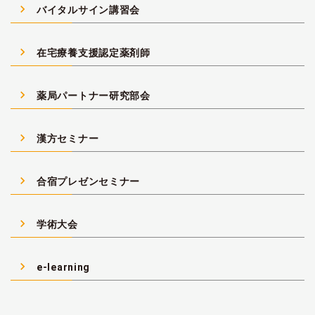
navigate_next
バイタルサイン講習会
navigate_next
在宅療養支援認定薬剤師
navigate_next
薬局パートナー研究部会
navigate_next
漢方セミナー
navigate_next
合宿プレゼンセミナー
navigate_next
学術大会
navigate_next
e-learning