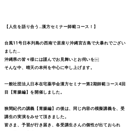
【人生を語り合う…漢方セミナー師範コース！】
台風11号日本列島の西南で居座り沖縄宮古島で大暴れでござい
ました…
沖縄県の皆々様には謹んでお見舞いとお伺いを￼
そんな中、晴天の本州を中心に申し上げます。
一般社団法人日本在宅薬学会漢方セミナー第2期師範コース4回
目【胃腸編】を開催しました。
狭間紀代の講義【胃腸編】の後は、同じ内容の模擬講義を、受
講生の実演をみせて頂きました。
皆さま、予習が行き届き、各受講生さんの個性が出ておられ