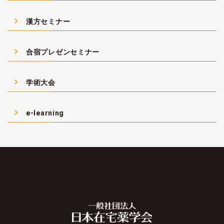
navigate_next
漢方セミナー
navigate_next
合宿プレゼンセミナー
navigate_next
学術大会
navigate_next
e-learning