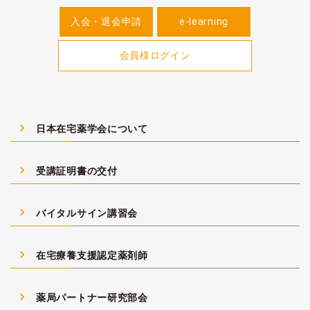
入会・退会申請
e-learning
会員様ログイン
navigate_next
日本在宅薬学会について
navigate_next
受講証明書の交付
navigate_next
バイタルサイン講習会
navigate_next
在宅療養支援認定薬剤師
navigate_next
薬局パートナー研究部会