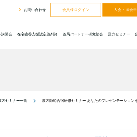
navigate_next
お問い合わせ
会員様ログイン
入会・退会
ン講習会
在宅療養支援認定薬剤師
薬局パートナー研究部会
漢方セミナー
navigate_next
漢方セミナー一覧
漢方師範合宿研修セミナー あなたのプレゼンテーション