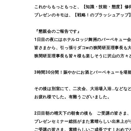
これからもっともっと、【知識・技能・態度】修
プレゼンのキモは、【戦略！のブラッシュアップ
『懇親会のご報告です』
1日目の夜にはホテルロッジ舞洲のバーベキュー
皆さまから、引っ張りダコwの狭間研至理事長も
狭間研至理事長も皆々様も楽しそうに沢山の方々
3時間30分間！賑やかにお酒とバーベキューを堪
その後は別室にて、二次会、大浴場入浴…などな
お疲れ様でした。有難うございました。
2日目朝の晴天下の朝食の後も ご受講の皆さま
プレゼンセミナー総括がまた素晴らしい出来上が
ご受講の皆さま、素晴らしいご成長です！おめで