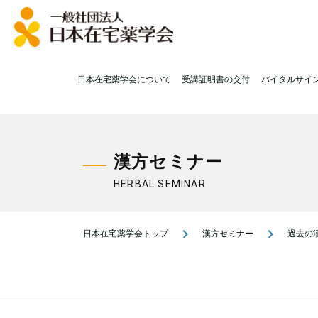
日本在宅薬学会について
受講証明書の交付
バイタルサイ
漢方セミナー
HERBAL SEMINAR
navigate_next
navigate_next
日本在宅薬学会トップ
漢方セミナー
過去の