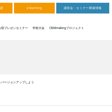
申請
e-learning
講習会・セミナー開催情報
合宿プレゼンセミナー
学術大会
CBMmakingプロジェクト
をバージョンアップしよう