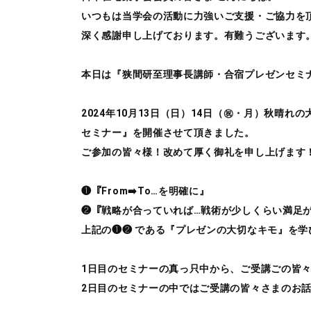
いつもは当学会の活動に力強いご支援・ご協力を
深く感謝申し上げております。有難うございます
本日は『狭間研至理事長講師・合宿プレゼンセミ
2024年10月13日（日）14日（㊗️・月）秋
セミナー』を開催させて頂きました。
ご参加の皆々様！改めて厚く御礼を申し上げます
❶『From➡️To…を明確に』
❷『戦略が合っていれば…戦術が少しくらい満足
上記の❶❷ である『プレゼンの大切なキモ』を学
1日目のセミナーの真っ只中から、ご受講ごの皆々
2日目のセミナーの中ではご受講の皆々さまのお