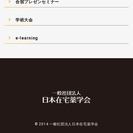
navigate_next
合宿プレゼンセミナー
navigate_next
学術大会
navigate_next
e-learning
© 2014 一般社団法人日本在宅薬学会