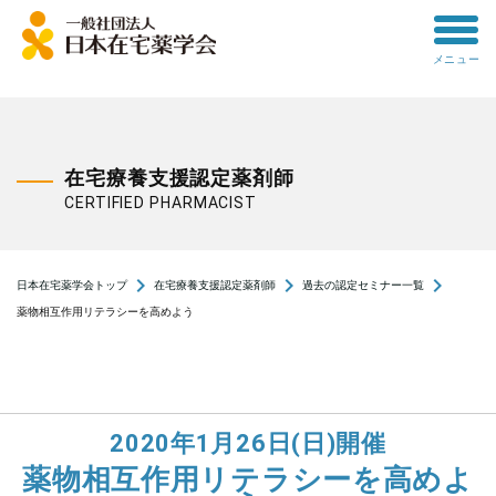
toggle
メニュー
menu
在宅療養支援認定薬剤師
CERTIFIED PHARMACIST
navigate_next
navigate_next
navigate_next
日本在宅薬学会トップ
在宅療養支援認定薬剤師
過去の認定セミナー一覧
薬物相互作用リテラシーを高めよう
2020年1月26日(日)開催
薬物相互作用リテラシーを高めよ