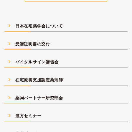
navigate_next
日本在宅薬学会について
navigate_next
受講証明書の交付
navigate_next
バイタルサイン講習会
navigate_next
在宅療養支援認定薬剤師
navigate_next
薬局パートナー研究部会
navigate_next
漢方セミナー